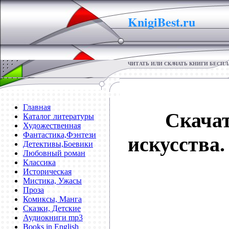
KnigiBest.ru
ЧИТАТЬ ИЛИ СКАЧАТЬ КНИГИ БЕСП
Главная
Скача
Каталог литературы
Художественная
Фантастика,Фэнтези
искусства.
Детективы,Боевики
Любовный роман
Классика
Историческая
Мистика, Ужасы
Проза
Комиксы, Манга
Сказки, Детские
Аудиокниги mp3
Books in English