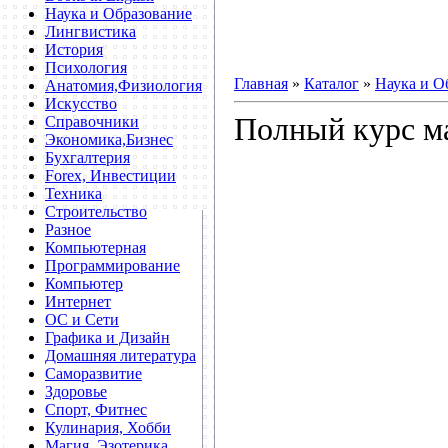
Наука и Образование
Лингвистика
История
Психология
Главная
»
Каталог
»
Наука и О
Анатомия,Физиология
Искусство
Полный курс ма
Справочники
Экономика,Бизнес
Бухгалтерия
Forex, Инвестиции
Техника
Строительство
Разное
Компьютерная
Программирование
Компьютер
Интернет
ОС и Сети
Графика и Дизайн
Домашняя литература
Саморазвитие
Здоровье
Спорт, Фитнес
Кулинария, Хобби
Магия, Эзотерика