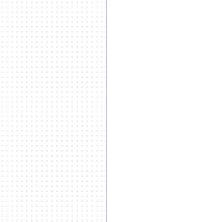
**************************