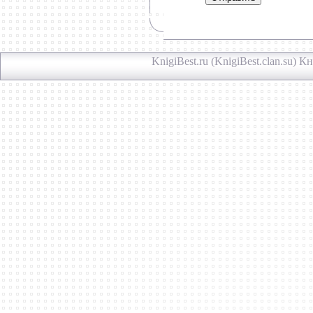
KnigiBest.ru (KnigiBest.clan.su) 