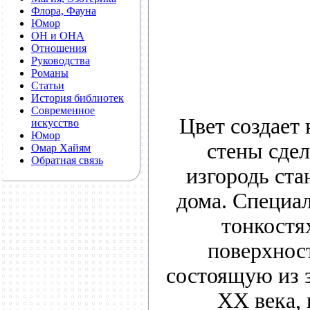
Флора, Фауна
Юмор
ОН и ОНА
Отношения
Руководства
Романы
Статьи
История библиотек
Современное
Цвет создает
искусство
Юмор
стены сде
Омар Хайям
Обратная связь
изгородь ст
дома. Специал
тонкостя
поверхност
состоящую из 
ХХ века,