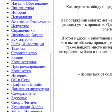
Наука и Образование
Как пережить обиду и пре
Лингвистика
История
Психология
На протяжении многих лет на
Анатомия,Физиология
должны уметь прощать». Одн
Искусство
опыто
Справочники
Экономика,Бизнес
В этой мудрой и заботливой к
Бухгалтерия
что вы не обязаны прощать, е
Forex, Инвестиции
также найдете много инте
Техника
воздействием боли и ненавист
Строительство
Разное
Компьютерная
Программирование
Компьютер
– избавиться от бол
Интернет
ОС и Сети
Графика и Дизайн
Домашняя литература
Саморазвитие
Здоровье
Спорт, Фитнес
Кулинария, Хобби
Магия, Эзотерика