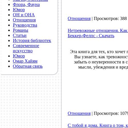
Флора, Фауна
Юмор
ОН и ОНА
Отношения
| Просмотров: 388 
Отношения
Руководства
Романы
Нетревожные отношения. Как с
Статьи
Беккер-Фелпс - Скачать
История библиотек
Современное
искусство
Эта книга для тех, кто хочет 
Юмор
Вы узнаете, как тревожнос
Омар Хайям
забыть о неуверенности в с
Обратная связь
мысли, убеждения и вред
Отношения
| Просмотров: 107
С тобой я дома. Книга о том, 