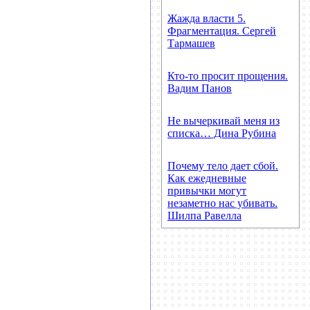
Жажда власти 5.
Фрагментация. Сергей
Тармашев
Кто-то просит прощения.
Вадим Панов
Не вычеркивай меня из
списка… Дина Рубина
Почему тело дает сбой.
Как ежедневные
привычки могут
незаметно нас убивать.
Шилпа Равелла