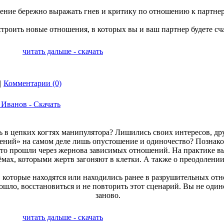
мение бережно выражать гнев и критику по отношению к партнер
строить новые отношения, в которых вы и ваш партнер будете сч
читать дальше - скачать
|
Комментарии (0)
 Иванов - Скачать
ь в цепких когтях манипулятора? Лишились своих интересов, дру
ний» на самом деле лишь опустошение и одиночество? Познаком
то прошли через жернова зависимых отношений. На практике вы
мах, которыми жертв загоняют в клетки. А также о преодолени
, которые находятся или находились ранее в разрушительных от
зошло, восстановиться и не повторить этот сценарий. Вы не оди
заново.
читать дальше - скачать