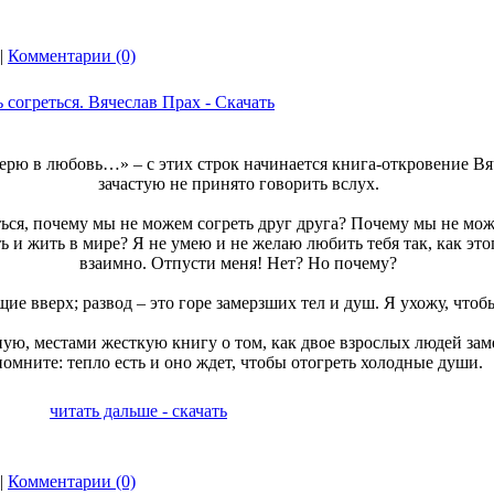
|
Комментарии (0)
 согреться. Вячеслав Прах - Скачать
верю в любовь…» – с этих строк начинается книга-откровение Вя
зачастую не принято говорить вслух.
ться, почему мы не можем согреть друг друга? Почему мы не мо
ь и жить в мире? Я не умею и не желаю любить тебя так, как этог
взаимно. Отпусти меня! Нет? Но почему?
е вверх; развод – это горе замерзших тел и душ. Я ухожу, чтобы 
ую, местами жесткую книгу о том, как двое взрослых людей заме
помните: тепло есть и оно ждет, чтобы отогреть холодные души.
читать дальше - скачать
|
Комментарии (0)