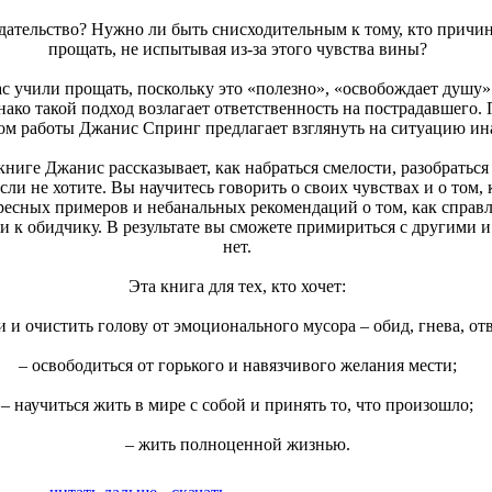
дательство? Нужно ли быть снисходительным к тому, кто причи
прощать, не испытывая из-за этого чувства вины?
с учили прощать, поскольку это «полезно», «освобождает душу
ако такой подход возлагает ответственность на пострадавшего. 
м работы Джанис Спринг предлагает взглянуть на ситуацию ина
ниге Джанис рассказывает, как набраться смелости, разобраться 
сли не хотите. Вы научитесь говорить о своих чувствах и о том,
ресных примеров и небанальных рекомендаций о том, как справ
и к обидчику. В результате вы сможете примириться с другими и
нет.
Эта книга для тех, кто хочет:
и и очистить голову от эмоционального мусора – обид, гнева, от
– освободиться от горького и навязчивого желания мести;
– научиться жить в мире с собой и принять то, что произошло;
– жить полноценной жизнью.