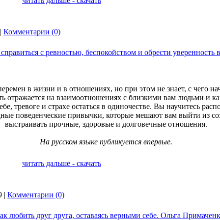
читать дальше - скачать
|
Комментарии (0)
правиться с ревностью, беспокойством и обрести уверенность в
перемен в жизни и в отношениях, но при этом не знает, с чего нач
ть отражается на взаимоотношениях с близкими вам людьми и к
ебе, тревоге и страхе остаться в одиночестве. Вы научитесь рас
ные поведенческие привычки, которые мешают вам выйти из соз
выстраивать прочные, здоровые и долговечные отношения.
На русском языке публикуется впервые.
читать дальше - скачать
9 |
Комментарии (0)
как любить друг друга, оставаясь верными себе. Ольга Примаченк