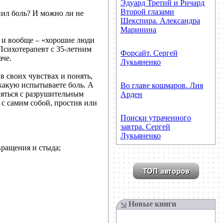
Эдуард Третий и Ричард
Второй глазами
нил боль? И можно ли не
Шекспира. Александра
Маринина
» и вообще – «хорошие люди
Психотерапевт с 35-летним
Форсайт. Сергей
че.
Лукьяненко
в своих чувствах и понять,
 какую испытываете боль. А
Во главе кошмаров. Лия
ляться с разрушительным
Арден
 с самим собой, простив или
Поиски утраченного
завтра. Сергей
Лукьяненко
вращения и стыда;
Новые книги