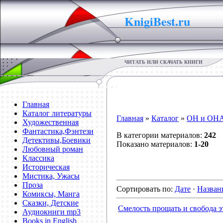
KnigiBest.ru
ЧИТАТЬ ИЛИ СКАЧАТЬ КНИГИ
Главная
Каталог литературы
Главная
»
Каталог
»
ОН и ОН
Художественная
Фантастика,Фэнтези
В категории материалов:
242
Детективы,Боевики
Показано материалов:
1-20
Любовный роман
Классика
Историческая
Мистика, Ужасы
Проза
Сортировать по:
Дате
·
Назва
Комиксы, Манга
Сказки, Детские
Смелость прощать и свобода э
Аудиокниги mp3
Books in English