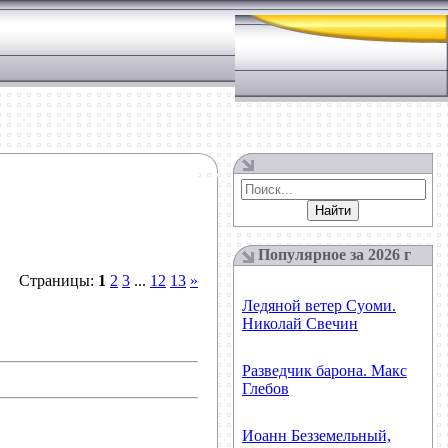
Популярное за
2026
г
Страницы:
1
2
3
...
12
13
»
Ледяной ветер Суоми.
Николай Свечин
Разведчик барона. Макс
Глебов
Иоанн Безземельный,