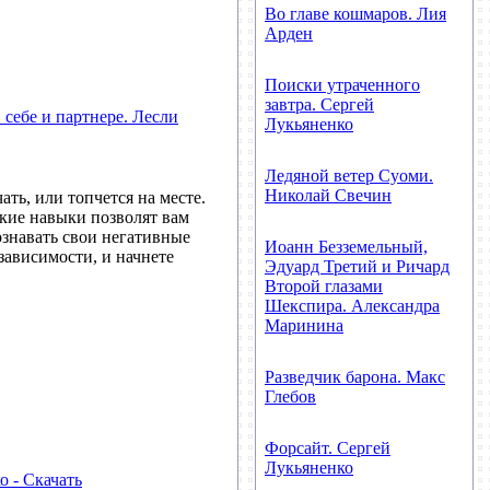
Во главе кошмаров. Лия
Арден
Поиски утраченного
завтра. Сергей
 себе и партнере. Лесли
Лукьяненко
Ледяной ветер Суоми.
Николай Свечин
ать, или топчется на месте.
акие навыки позволят вам
познавать свои негативные
Иоанн Безземельный,
ависимости, и начнете
Эдуард Третий и Ричард
Второй глазами
Шекспира. Александра
Маринина
Разведчик барона. Макс
Глебов
Форсайт. Сергей
Лукьяненко
о - Скачать