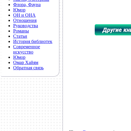
Флора, Фауна
Юмор
ОН и ОНА
Отношения
Руководства
Романы
Статьи
История библиотек
Современное
искусство
Юмор
Омар Хайям
**************************
Обратная связь