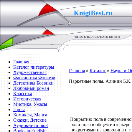
KnigiBest.ru
ЧИТАТЬ ИЛИ СКАЧАТЬ КНИГИ
Главная
Каталог литературы
Главная
»
Каталог
»
Наука и О
Художественная
Фантастика,Фэнтези
Паркетные полы. Алинин Б.К.
Детективы,Боевики
Любовный роман
Классика
Историческая
Мистика, Ужасы
Проза
Комиксы, Манга
Покрытию пола в современном
Сказки, Детские
роли пола в общем интерьер
Аудиокниги mp3
покрытиями из ковролина и т.
Books in English