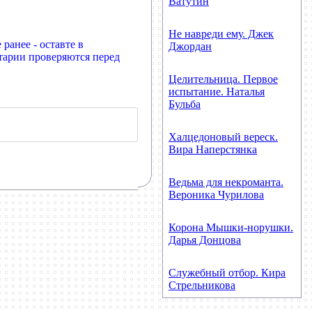
Ватутин
Не навреди ему. Джек
ранее - оставте в
Джордан
тарии проверяются перед
Целительница. Первое
испытание. Наталья
Бульба
Халцедоновый вереск.
Вира Наперстянка
Ведьма для некроманта.
Вероника Чурилова
Корона Мышки-норушки.
Дарья Донцова
Служебный отбор. Кира
Стрельникова