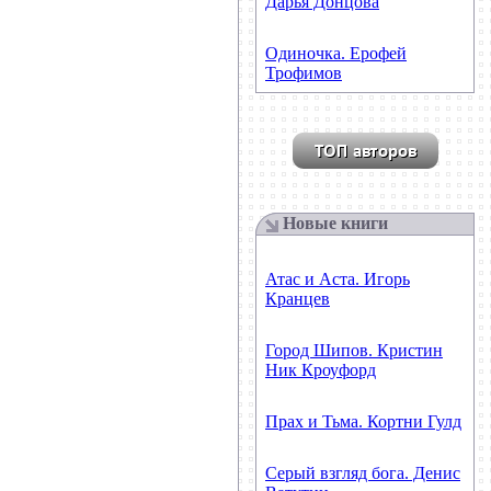
Дарья Донцова
Одиночка. Ерофей
Трофимов
Новые книги
Атас и Аста. Игорь
Кранцев
Город Шипов. Кристин
Ник Кроуфорд
Прах и Тьма. Кортни Гулд
Серый взгляд бога. Денис