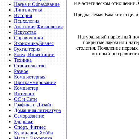
и в эстетическом отношении.
Наука и Образование
Лингвистика
Предлагаемая Вам книга цели
История
Психология
Анатомия,Физиология
Искусство
Натуральный паркетный пол
Справочники
покрытые лаком или натер
Экономика,Бизнес
столетия. Появление первых 
Бухгалтерия
который по сравнени
Forex, Инвестиции
Техника
Строительство
Разное
Компьютерная
Программирование
Компьютер
Интернет
ОС и Сети
Графика и Дизайн
Домашняя литература
Саморазвитие
Здоровье
Спорт, Фитнес
Кулинария, Хобби
Магия, Эзотерика