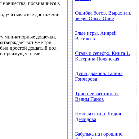
я новшества, появившиеся в
Ошибка богов. Вырастить
й, учитывая все достижения
зверя. Ольга Олие
Злые игры. Андрей
угу миниатюрные дощечки,
Васильев
одтверждает вот уже три
 был простой дощатый пол,
Сталь и серебро. Книга 1.
ми преимуществами.
Катерина Полянская
Душа дракона. Галина
Гончарова
Трио неизвестности.
Вадим Панов
Ночная птица. Лидия
Демидова
Бабулька на горошине.