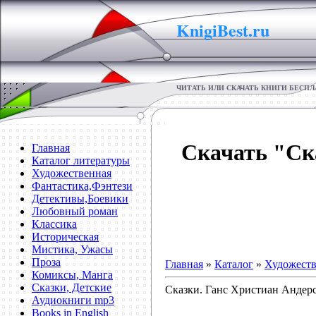
KnigiBest.ru
ЧИТАТЬ ИЛИ СКАЧАТЬ КНИГИ БЕСП
Скачать "Ск
Главная
Каталог литературы
Художественная
Фантастика,Фэнтези
Детективы,Боевики
Любовный роман
Классика
Историческая
Мистика, Ужасы
Проза
Главная
»
Каталог
»
Художеств
Комиксы, Манга
Сказки, Детские
Сказки. Ганс Христиан Андер
Аудиокниги mp3
Books in English