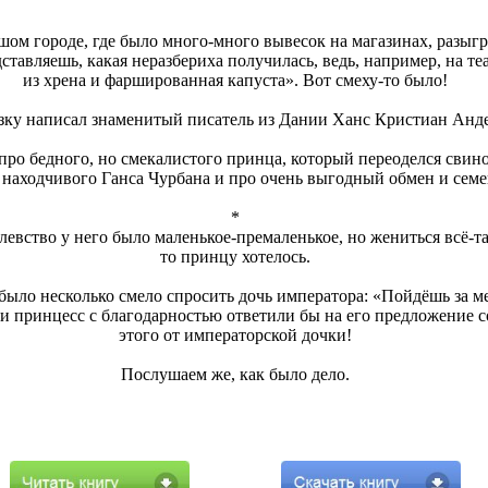
м городе, где было много-много вывесок на магазинах, разыгр
ставляешь, какая неразбериха получилась, ведь, например, на т
из хрена и фаршированная капуста». Вот смеху-то было!
зку написал знаменитый писатель из Дании Ханс Кристиан Анде
про бедного, но смекалистого принца, который переоделся свино
 находчивого Ганса Чурбана и про очень выгодный обмен и семе
*
вство у него было маленькое-премаленькое, но жениться всё-та
то принцу хотелось.
 было несколько смело спросить дочь императора: «Пойдёшь за м
ни принцесс с благодарностью ответили бы на его предложение с
этого от императорской дочки!
Послушаем же, как было дело.