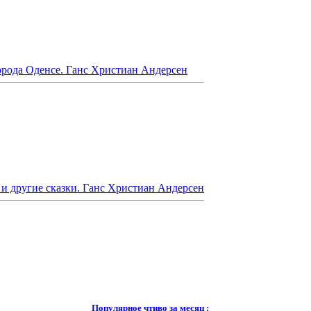
орода Оденсе. Ганс Христиан Андерсен
и другие сказки. Ганс Христиан Андерсен
Популярное чтиво за месяц :