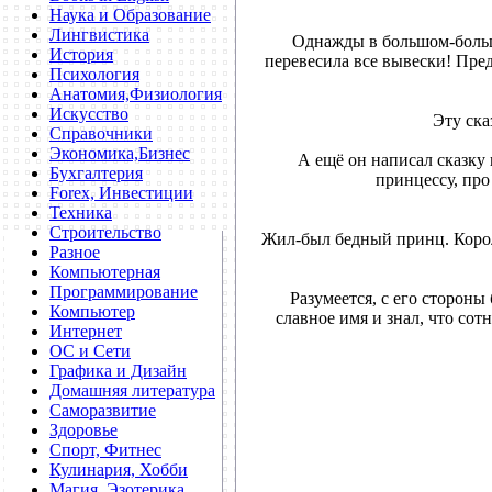
Наука и Образование
Лингвистика
Однажды в большом-большо
История
перевесила все вывески! Пред
Психология
Анатомия,Физиология
Искусство
Эту ска
Справочники
Экономика,Бизнес
А ещё он написал сказку 
Бухгалтерия
принцессу, про
Forex, Инвестиции
Техника
Строительство
Жил-был бедный принц. Короле
Разное
Компьютерная
Программирование
Разумеется, с его стороны
Компьютер
славное имя и знал, что сот
Интернет
ОС и Сети
Графика и Дизайн
Домашняя литература
Саморазвитие
Здоровье
Спорт, Фитнес
Кулинария, Хобби
Магия, Эзотерика