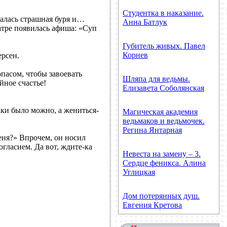
Студентка в наказание.
алась страшная буря и…
Анна Батлук
еатре появилась афиша: «Суп
Губитель живых. Павел
Корнев
рсен.
пасом, чтобы завоевать
Шляпа для ведьмы.
йное счастье!
Елизавета Соболянская
ки было можно, а жениться-
Магическая академия
ведьмаков и ведьмочек.
Регина Янтарная
еня?» Впрочем, он носил
огласием. Да вот, ждите-ка
Невеста на замену – 3.
Сердце феникса. Алина
Углицкая
Дом потерянных душ.
Евгения Кретова