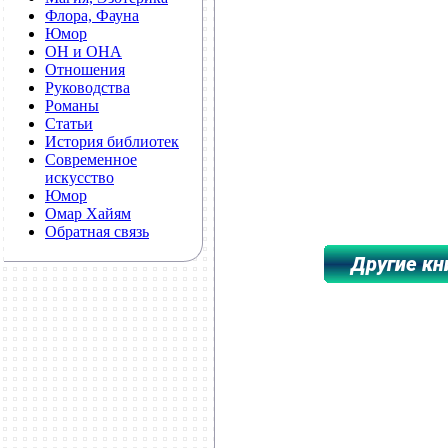
Флора, Фауна
Юмор
ОН и ОНА
Отношения
Руководства
Романы
Статьи
История библиотек
Современное
искусство
Юмор
Омар Хайям
Обратная связь
**************************