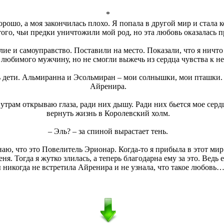
*
орошо, а моя закончилась плохо. Я попала в другой мир и стала к
ого, чьи предки уничтожили мой род, но эта любовь оказалась п
лие и самоуправство. Поставили на место. Показали, что я ничто
 любимого мужчину, но не смогли выжечь из сердца чувства к не
 дети. Альмиранна и Эсольмиран – мои солнышки, мои пташки. 
Айренира.
утрам открываю глаза, ради них дышу. Ради них бьется мое сердц
вернуть жизнь в Королевский холм.
– Эль? – за спиной вырастает тень.
аю, что это Повелитель Эрионар. Когда-то я прибыла в этот мир 
еня. Тогда я жутко злилась, а теперь благодарна ему за это. Ведь 
 никогда не встретила Айренира и не узнала, что такое любовь