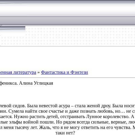
енная литература
»
Фантастика и Фэнтези
 феникса. Алина Углицкая
левой сидов. Была невестой асура – стала женой дроу. Была нос
ни. Сумела найти свое счастье и даже познать любовь, но… не см
ется. Нужно растить детей, отстраивать Лунное королевство. А
етлые эльфы войной пошли. Но рядом всегда сильные, верные, лю
 меня тысячу лет. Жаль, что я не могу ответить на его чувства. 
таки нет?