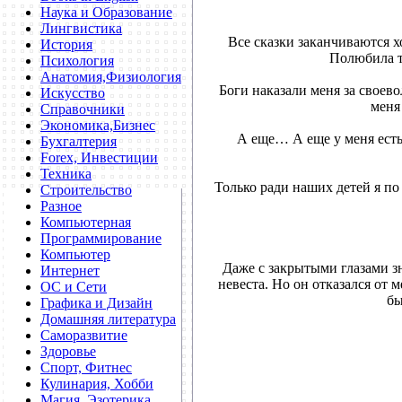
Наука и Образование
Лингвистика
Все сказки заканчиваются х
История
Полюбила т
Психология
Анатомия,Физиология
Боги наказали меня за своево
Искусство
меня
Справочники
Экономика,Бизнес
А еще… А еще у меня есть
Бухгалтерия
Forex, Инвестиции
Техника
Только ради наших детей я по 
Строительство
Разное
Компьютерная
Программирование
Компьютер
Даже с закрытыми глазами зн
Интернет
невеста. Но он отказался от м
ОС и Сети
бы
Графика и Дизайн
Домашняя литература
Саморазвитие
Здоровье
Спорт, Фитнес
Кулинария, Хобби
Магия, Эзотерика