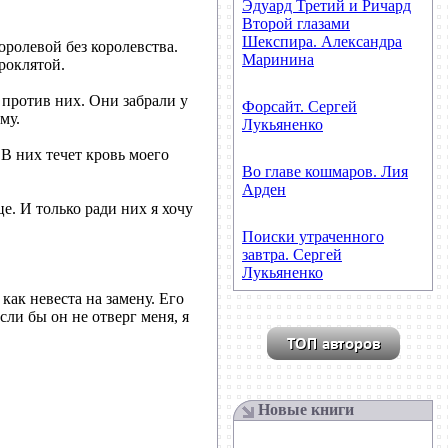
Эдуард Третий и Ричард
Второй глазами
Шекспира. Александра
оролевой без королевства.
Маринина
роклятой.
 против них. Они забрали у
Форсайт. Сергей
му.
Лукьяненко
В них течет кровь моего
Во главе кошмаров. Лия
Арден
е. И только ради них я хочу
Поиски утраченного
завтра. Сергей
Лукьяненко
как невеста на замену. Его
если бы он не отверг меня, я
…
Новые книги