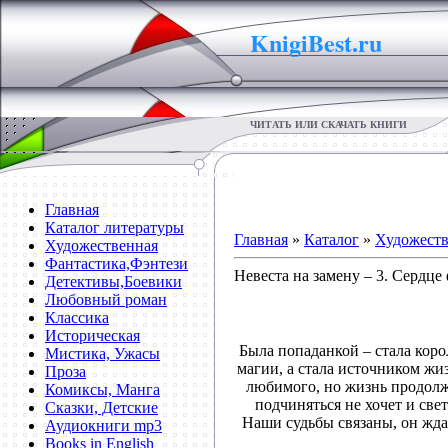
KnigiBest.ru
ЧИТАТЬ ИЛИ СКАЧАТЬ КНИГИ
Главная
Каталог литературы
Главная
»
Каталог
»
Художеств
Художественная
Фантастика,Фэнтези
Невеста на замену – 3. Сердце
Детективы,Боевики
Любовный роман
Классика
Историческая
Была попаданкой – стала коро
Мистика, Ужасы
магии, а стала источником жиз
Проза
любимого, но жизнь продолжа
Комиксы, Манга
подчиняться не хочет и св
Сказки, Детские
Наши судьбы связаны, он ждал
Аудиокниги mp3
Books in English