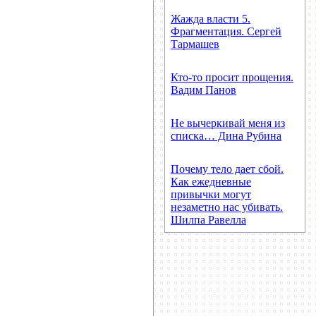
Жажда власти 5.
Фрагментация. Сергей
Тармашев
Кто-то просит прощения.
Вадим Панов
Не вычеркивай меня из
списка… Дина Рубина
Почему тело дает сбой.
Как ежедневные
привычки могут
незаметно нас убивать.
Шилпа Равелла