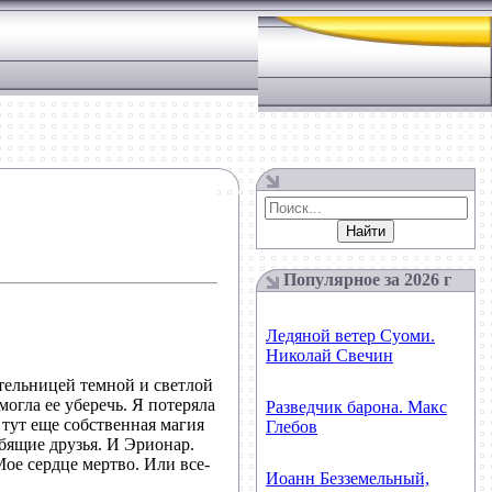
Популярное за
2026
г
Ледяной ветер Суоми.
Николай Свечин
ительницей темной и светлой
огла ее уберечь. Я потеряла
Разведчик барона. Макс
 тут еще собственная магия
Глебов
бящие друзья. И Эрионар.
Мое сердце мертво. Или все-
Иоанн Безземельный,