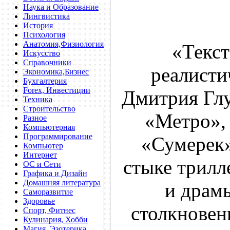
Наука и Образование
Лингвистика
История
Психология
Анатомия,Физиология
«Текст
Искусство
Справочники
реалисти
Экономика,Бизнес
Бухгалтерия
Forex, Инвестиции
Дмитрия Глу
Техника
Строительство
«Метро»,
Разное
Компьютерная
Программирование
«Сумерек»
Компьютер
Интернет
стыке трилл
ОС и Сети
Графика и Дизайн
Домашняя литература
и драмы
Саморазвитие
Здоровье
столкновен
Спорт, Фитнес
Кулинария, Хобби
Магия, Эзотерика