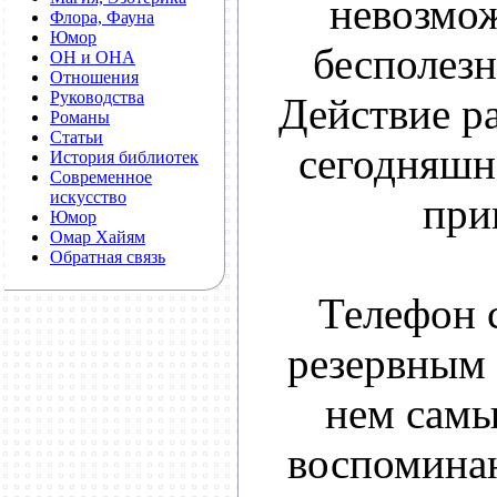
невозмо
Флора, Фауна
Юмор
бесполезн
ОН и ОНА
Отношения
Руководства
Действие ра
Романы
Статьи
сегодняшн
История библиотек
Современное
искусство
при
Юмор
Омар Хайям
Обратная связь
Телефон 
резервным
нем самы
воспомина