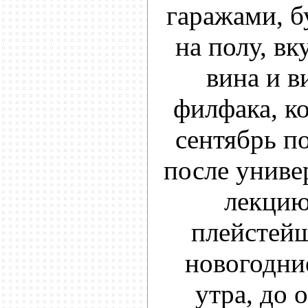
гаражами, 
на полу, вк
вина и в
филфака, ко
сентябрь по
после унив
лекцию
плейстейш
новогодни
утра, до 