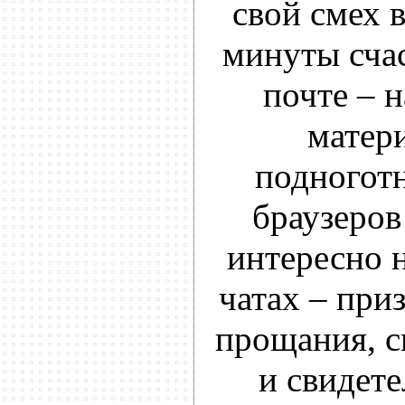
свой смех 
минуты счас
почте – н
матери
подноготн
браузеров
интересно н
чатах – при
прощания, с
и свидете