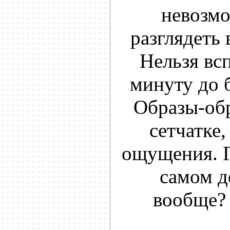
невозмо
разглядеть 
Нельзя всп
минуту до б
Образы-обр
сетчатке,
ощущения. Г
самом д
вообще? 