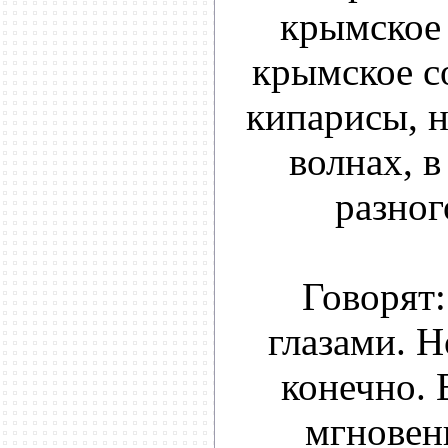
крымское
крымское с
кипарисы, н
волнах, в
разног
Говорят:
глазами. Н
конечно. 
мгновен