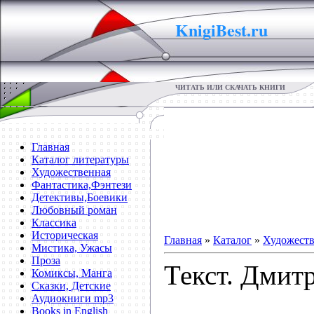
KnigiBest.ru
ЧИТАТЬ ИЛИ СКАЧАТЬ КНИГИ
Главная
Каталог литературы
Художественная
Фантастика,Фэнтези
Детективы,Боевики
Любовный роман
Классика
Историческая
Главная
»
Каталог
»
Художеств
Мистика, Ужасы
Проза
Текст. Дмит
Комиксы, Манга
Сказки, Детские
Аудиокниги mp3
Books in English