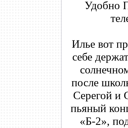
Удобно П
тел
Илье вот пр
себе держат
солнечном
после школ
Серегой и 
пьяный кон
«Б-2», по