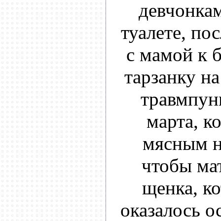
девчонка
туалете, по
с мамой к 
тарзанку на
травмпун
марта, к
мясным н
чтобы мат
щенка, ко
оказалось ос