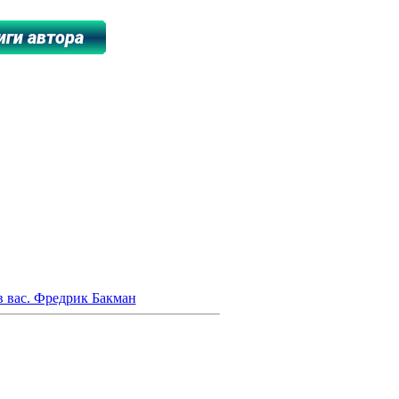
*******************************
 вас. Фредрик Бакман