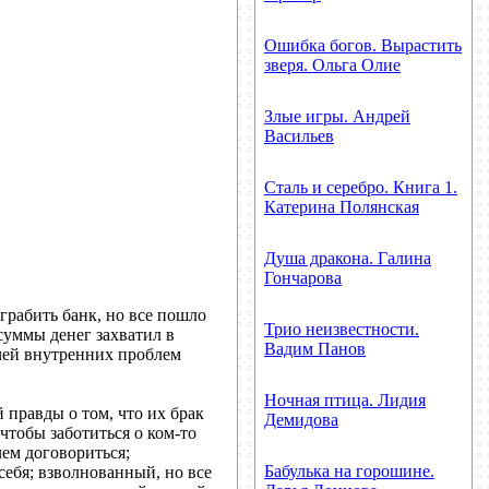
Ошибка богов. Вырастить
зверя. Ольга Олие
Злые игры. Андрей
Васильев
Сталь и серебро. Книга 1.
Катерина Полянская
Душа дракона. Галина
Гончарова
рабить банк, но все пошло
Трио неизвестности.
суммы денег захватил в
Вадим Панов
чей внутренних проблем
Ночная птица. Лидия
правды о том, что их брак
Демидова
чтобы заботиться о ком-то
чем договориться;
Бабулька на горошине.
себя; взволнованный, но все