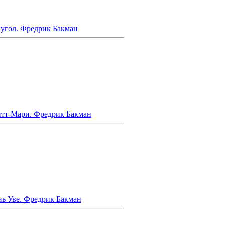
угол. Фредрик Бакман
итт-Мари. Фредрик Бакман
нь Уве. Фредрик Бакман