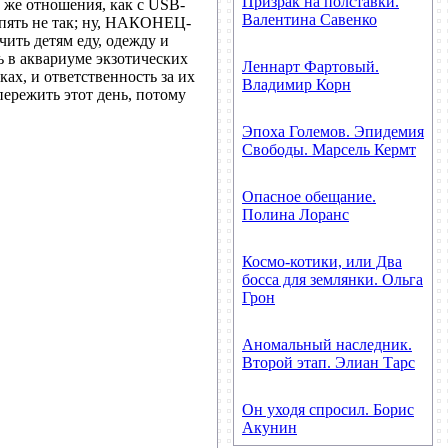
Призрак на полставки.
е же отношения, как с USB-
Валентина Савенко
опять не так; ну, НАКОНЕЦ-
ить детям еду, одежду и
ь в аквариуме экзотических
Леннарт Фартовый.
ах, и ответственность за их
Владимир Корн
пережить этот день, потому
Эпоха Големов. Эпидемия
Свободы. Марсель Кермт
Опасное обещание.
Полина Лоранс
Космо-котики, или Два
босса для землянки. Ольга
Грон
Аномальный наследник.
Второй этап. Элиан Тарс
Он уходя спросил. Борис
Акунин