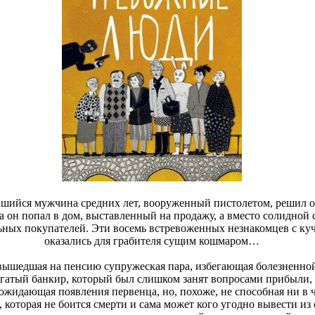
шийся мужчина средних лет, вооруженный пистолетом, решил ог
ка он попал в дом, выставленный на продажу, а вместо солидной 
ьных покупателей. Эти восемь встревоженных незнакомцев с ку
оказались для грабителя сущим кошмаром…
вышедшая на пенсию супружеская пара, избегающая болезненной 
огатый банкир, который был слишком занят вопросами прибыли, 
 ожидающая появления первенца, но, похоже, не способная ни в 
 которая не боится смерти и сама может кого угодно вывести из 