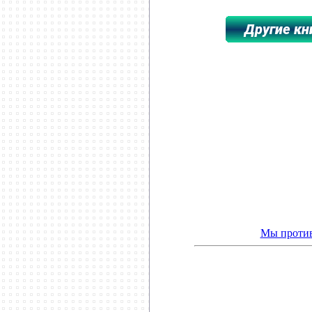
**************************
Мы против