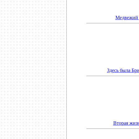
Медвежий 
Здесь была Бр
Вторая жиз