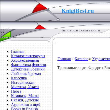
KnigiBest.ru
ЧИТАТЬ ИЛИ СКАЧАТЬ КНИГИ
Главная
Каталог литературы
Главная
»
Каталог
»
Художеств
Художественная
Фантастика,Фэнтези
Тревожные люди. Фредрик Ба
Детективы,Боевики
Любовный роман
Классика
Историческая
Мистика, Ужасы
Проза
Комиксы, Манга
Сказки, Детские
Аудиокниги mp3
Books in English