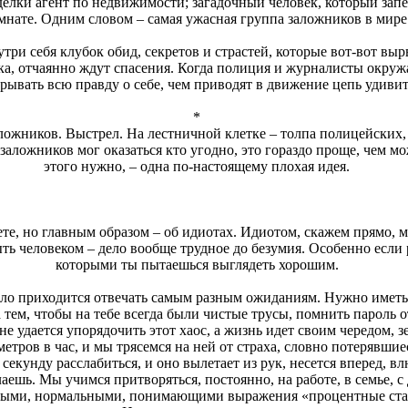
елки агент по недвижимости; загадочный человек, который зап
мнате. Одним словом – самая ужасная группа заложников в мире
ри себя клубок обид, секретов и страстей, которые вот-вот вырв
ка, отчаянно ждут спасения. Когда полиция и журналисты окруж
рывать всю правду о себе, чем приводят в движение цепь удиви
*
аложников. Выстрел. На лестничной клетке – толпа полицейских,
заложников мог оказаться кто угодно, это гораздо проще, чем мо
этого нужно, – одна по-настоящему плохая идея.
ете, но главным образом – об идиотах. Идиотом, скажем прямо, 
ыть человеком – дело вообще трудное до безумия. Особенно если 
которыми ты пытаешься выглядеть хорошим.
ело приходится отвечать самым разным ожиданиям. Нужно иметь
а тем, чтобы на тебе всегда были чистые трусы, помнить пароль о
не удается упорядочить этот хаос, а жизнь идет своим чередом, з
етров в час, и мы трясемся на ней от страха, словно потерявшие
секунду расслабиться, и оно вылетает из рук, несется вперед, вл
аешь. Мы учимся притворяться, постоянно, на работе, в семье, с
ными, нормальными, понимающими выражения «процентные став