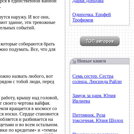
Дарья Донцова
ерся в единственной ванной
.
Одиночка. Ерофей
утся наружу. И все они,
Трофимов
ают здание, эти тревожные
тельных событий.
 которые собираются брать
жно подумать. Все, что для
Новые книги
можно назвать любого, вот
Семь сестер. Сестра
рядом с тобой люди, перед
солнца. Люсинда Райли
Замуж за царя. Юлия
 работу, крышу над головой,
Ивлиева
т своего чертова вайфая.
емля вращается в космосе со
ся носки. Сердце становится
Питомник. Роза
юбляется и разбивается на
токсичная. Юлия Шолох
 детьми и во всем остальном.
ки по кредитам» и «темпы