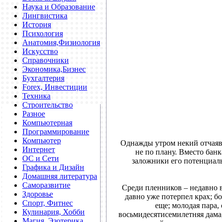
Наука и Образование
Лингвистика
История
Психология
Анатомия,Физиология
Искусство
Справочники
Экономика,Бизнес
Бухгалтерия
Forex, Инвестиции
Техника
Строительство
Разное
Компьютерная
Программирование
Компьютер
Однажды утром некий отчаяв
Интернет
не по плану. Вместо бан
ОС и Сети
заложники его потенциал
Графика и Дизайн
Домашняя литература
Саморазвитие
Среди пленников – недавно 
Здоровье
давно уже потерпел крах; б
Спорт, Фитнес
еще; молодая пара,
Кулинария, Хобби
восьмидесятисемилетняя дама,
Магия, Эзотерика