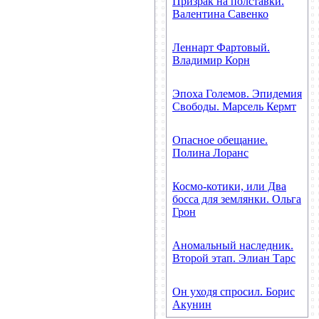
Призрак на полставки.
Валентина Савенко
Леннарт Фартовый.
Владимир Корн
Эпоха Големов. Эпидемия
Свободы. Марсель Кермт
Опасное обещание.
Полина Лоранс
Космо-котики, или Два
босса для землянки. Ольга
Грон
Аномальный наследник.
Второй этап. Элиан Тарс
Он уходя спросил. Борис
Акунин