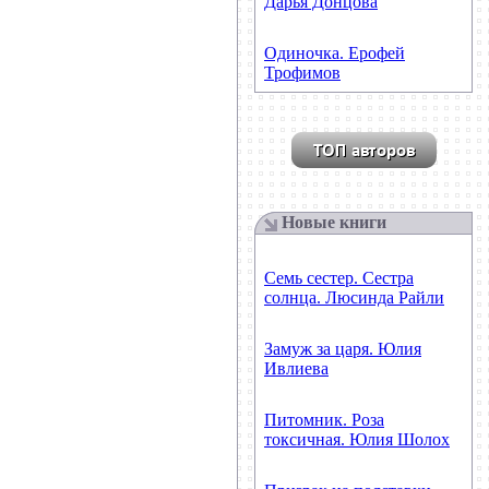
Дарья Донцова
Одиночка. Ерофей
Трофимов
Новые книги
Семь сестер. Сестра
солнца. Люсинда Райли
Замуж за царя. Юлия
Ивлиева
Питомник. Роза
токсичная. Юлия Шолох