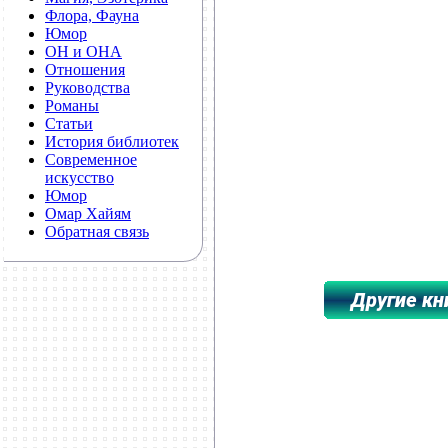
Флора, Фауна
Юмор
ОН и ОНА
Отношения
Руководства
Романы
Статьи
История библиотек
Современное
искусство
Юмор
Омар Хайям
Обратная связь
**************************