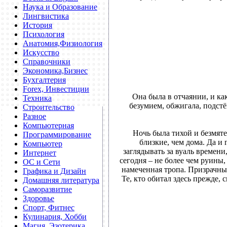
Наука и Образование
Лингвистика
История
Психология
Анатомия,Физиология
Искусство
Справочники
Экономика,Бизнес
Бухгалтерия
Forex, Инвестиции
Она была в отчаянии, и как
Техника
безумием, обжигала, подстё
Строительство
Разное
Компьютерная
Ночь была тихой и безмяте
Программирование
близкие, чем дома. Да и 
Компьютер
заглядывать за вуаль времен
Интернет
сегодня – не более чем руины
ОС и Сети
намеченная тропа. Призрачны
Графика и Дизайн
Те, кто обитал здесь прежде,
Домашняя литература
Саморазвитие
Здоровье
Спорт, Фитнес
Кулинария, Хобби
Магия, Эзотерика