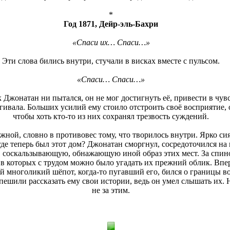
*
Год 1871, Дейр-эль-Бахри
«Спаси их… Спаси…»
Эти слова бились внутри, стучали в висках вместе с пульсом.
«Спаси… Спаси…»
 Джонатан ни пытался, он не мог достигнуть её, привести в чувс
гивала. Больших усилий ему стоило отстроить своё восприятие, о
чтобы хоть кто-то из них сохранял трезвость суждений.
жной, словно в противовес тому, что творилось внутри. Ярко сия
где теперь был этот дом? Джонатан сморгнул, сосредоточился на 
и, соскальзывающую, обнажающую иной образ этих мест. За спин
, в которых с трудом можно было угадать их прежний облик. Впер
й многоликий шёпот, когда-то пугавший его, бился о границы в
 спешили рассказать ему свои истории, ведь он умел слышать их
не за этим.