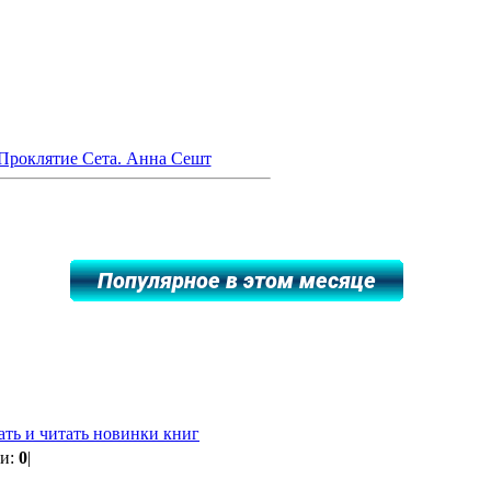
 Проклятие Сета. Анна Сешт
ать и читать новинки книг
ии:
0
|