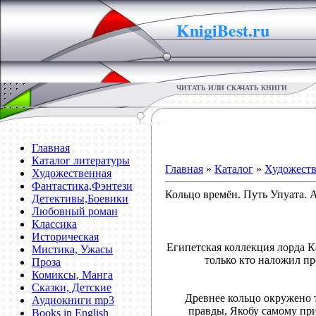
KnigiBest.ru
ЧИТАТЬ ИЛИ СКАЧАТЬ КНИГИ
Главная
Каталог литературы
Главная
»
Каталог
»
Художеств
Художественная
Фантастика,Фэнтези
Кольцо времён. Путь Упуата. 
Детективы,Боевики
Любовный роман
Классика
Историческая
Египетская коллекция лорда К
Мистика, Ужасы
только кто наложил п
Проза
Комиксы, Манга
Сказки, Детские
Древнее кольцо окружено т
Аудиокниги mp3
правды, Якобу самому при
Books in English