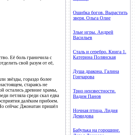
Ошибка богов. Вырастить
зверя. Ольга Олие
Злые игры. Андрей
Васильев
Сталь и серебро. Книга 1.
Катерина Полянская
тво. Её боль граничила с
тделить свой разум от её,
Душа дракона. Галина
Гончарова
ли звёзды, гораздо более
настоящем, стараясь не
ой остались древние храмы,
Трио неизвестности.
еди петляла среди скал едва
Вадим Панов
осприятия далёким прибоем.
. Но сейчас Джонатан пришёл
Ночная птица. Лидия
Демидова
Бабулька на горошине.