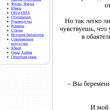
о
Флора, Фауна
Юмор
ОН и ОНА
Отношения
Но так легко ли
Руководства
Романы
чувствуешь, что
Статьи
История библиотек
в обаятел
Современное
искусство
Юмор
Омар Хайям
Обратная связь
– Вы беремен
И мой