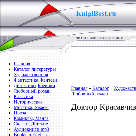
KnigiBest.ru
ЧИТАТЬ ИЛИ СКАЧАТЬ КНИГИ
Главная
Каталог литературы
Художественная
Фантастика,Фэнтези
Детективы,Боевики
Главная
»
Каталог
»
Художеств
Любовный роман
Любовный роман
Классика
Историческая
Доктор Красавчик
Мистика, Ужасы
Проза
Комиксы, Манга
Сказки, Детские
Аудиокниги mp3
Books in English