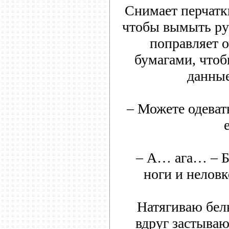
Снимает перчатки
чтобы вымыть рук
поправляет о
бумагами, чтоб
данные
– Можете одеват
– А… ага… – Б
ноги и неловк
Натягиваю бель
вдруг застываю,