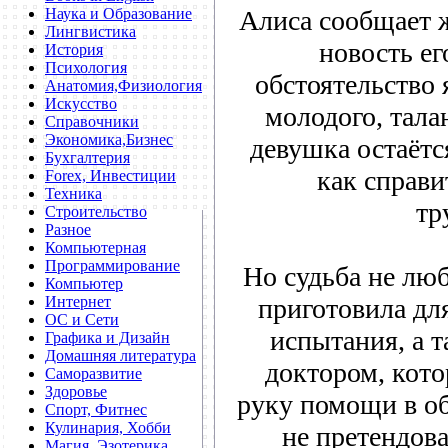
Наука и Образование
Алиса сообщает ж
Лингвистика
новость ег
История
Психология
обстоятельство 
Анатомия,Физиология
Искусство
молодого, тала
Справочники
Экономика,Бизнес
девушка остаётся
Бухгалтерия
как справ
Forex, Инвестиции
Техника
тр
Строительство
Разное
Компьютерная
Программирование
Но судьба не лю
Компьютер
Интернет
приготовила д
ОС и Сети
испытания, а т
Графика и Дизайн
Домашняя литература
доктором, кото
Саморазвитие
Здоровье
руку помощи в о
Спорт, Фитнес
Кулинария, Хобби
не претендова
Магия, Эзотерика