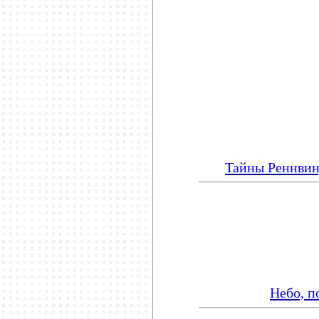
********************
Тайны Реннвин
Небо, п