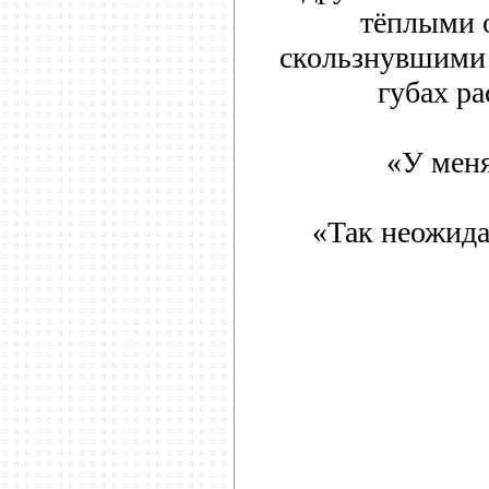
тёплыми 
скользнувшими 
губах ра
«У мен
«Так неожид