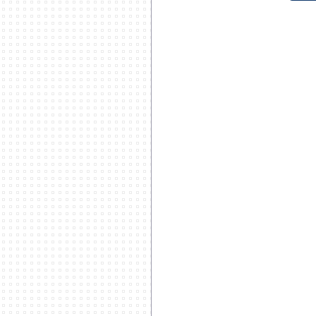
********************