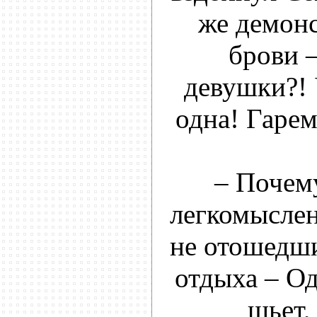
же демонс
брови –
девушки?! 
одна! Гарем
– Почему
легкомыслен
не отошедши
отдыха – Од
шьет,