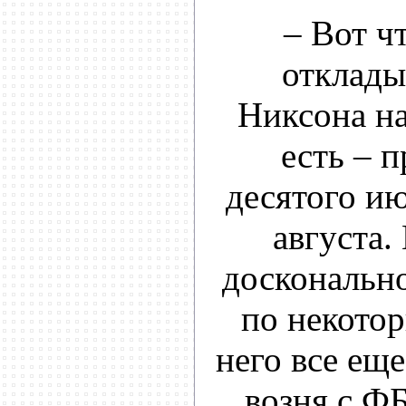
– Вот ч
отклады
Никсона на
есть – п
десятого ию
августа.
досконально
по некото
него все еще
возня с ФБ