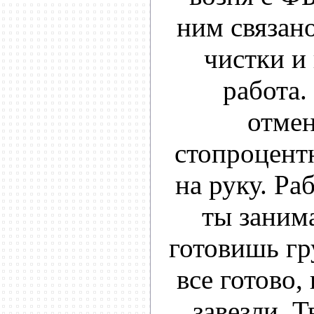
ним связано
чистки и
работа.
отмен
стопроцентн
на руку. Ра
ты заним
готовишь гр
все готово,
завезли. Т