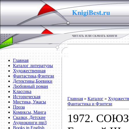
KnigiBest.ru
ЧИТАТЬ ИЛИ СКАЧАТЬ КНИГИ
Главная
Каталог литературы
Художественная
Фантастика,Фэнтези
Детективы,Боевики
Любовный роман
Классика
Историческая
Главная
»
Каталог
»
Художеств
Мистика, Ужасы
Фантастика и Фэнтези
Проза
Комиксы, Манга
1972. СОЮЗ
Сказки, Детские
Аудиокниги mp3
Books in English