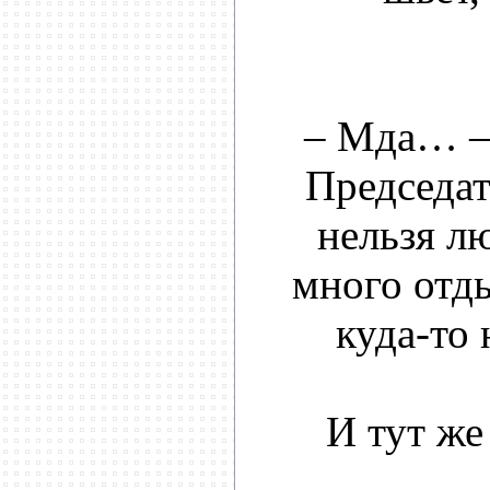
– Мда… –
Председат
нельзя л
много отды
куда-то 
И тут же