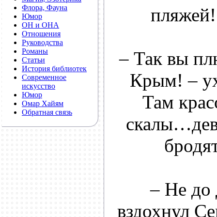
Флора, Фауна
пляжей!
Юмор
ОН и ОНА
Отношения
Руководства
Романы
– Так вы пл
Статьи
История библиотек
Крым! – у
Современное
искусство
Юмор
Там крас
Омар Хайям
Обратная связь
скалы…дев
бродя
– Не до
вздохнул Се