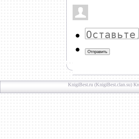
Отправить
KnigiBest.ru (KnigiBest.clan.su)