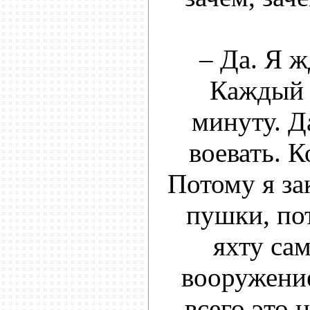
– Да. Я ж
Каждый 
минуту. Д
воевать. К
Потому я за
пушки, по
яхту са
вооружение
всего это 