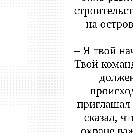
строительст
на остров
– Я твой на
Твой кома
должен
происход
приглашал 
сказал, ч
охране ва