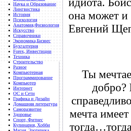
идиота. Бойс
Наука и Образование
Лингвистика
она может и
История
Психология
Евгений Ще
Анатомия,Физиология
Искусство
Справочники
Экономика,Бизнес
Бухгалтерия
Forex, Инвестиции
Техника
Строительство
Разное
Ты мечта
Компьютерная
Программирование
Компьютер
добро? 
Интернет
ОС и Сети
справедливо
Графика и Дизайн
Домашняя литература
Саморазвитие
мечта имеет
Здоровье
Спорт, Фитнес
тогда…тогда
Кулинария, Хобби
Магия, Эзотерика