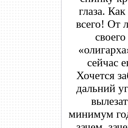
глаза. Как
всего! От 
своего
«олигарха»
сейчас е
Хочется за
дальний уг
вылезат
минимум год
зачем, зач