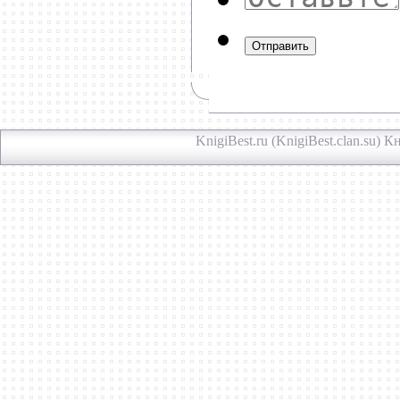
Отправить
KnigiBest.ru (KnigiBest.clan.su)