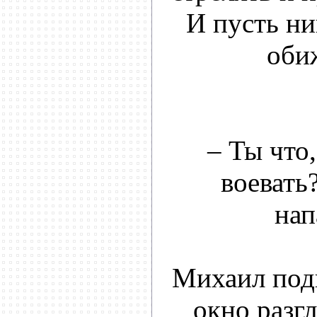
И пусть ни
оби
– Ты что
воевать
нап
Михаил подн
окно разг