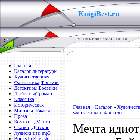
KnigiBest.ru
ЧИТАТЬ ИЛИ СКАЧАТЬ КНИГИ
Главная
Каталог литературы
Художественная
Фантастика,Фэнтези
Детективы,Боевики
Любовный роман
Классика
Историческая
Главная
»
Каталог
»
Художеств
Мистика, Ужасы
Фантастика и Фэнтези
Проза
Комиксы, Манга
Мечта идиот
Сказки, Детские
Аудиокниги mp3
Books in English