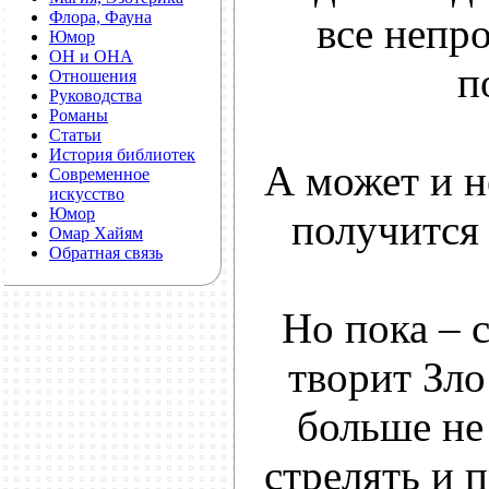
Флора, Фауна
все непро
Юмор
ОН и ОНА
п
Отношения
Руководства
Романы
Статьи
История библиотек
А может и н
Современное
искусство
Юмор
получится 
Омар Хайям
Обратная связь
Но пока – с
творит Зло
больше не
стрелять и 