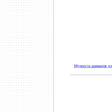
**************************
Мудрость шаманов дл