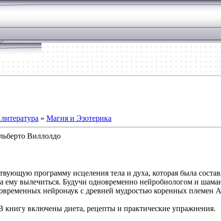
литература
»
Магия и Эзотерика
Альберто Виллолдо
вующую программу исцеления тела и духа, которая была состав
ла ему вылечиться. Будучи одновременно нейробиологом и шама
овременных нейронаук с древней мудростью коренных племен 
В книгу включены диета, рецепты и практические упражнения.