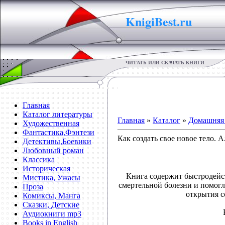
KnigiBest.ru
ЧИТАТЬ ИЛИ СКАЧАТЬ КНИГИ
Главная
Каталог литературы
Главная
»
Каталог
»
Домашняя 
Художественная
Фантастика,Фэнтези
Как создать свое новое тело. 
Детективы,Боевики
Любовный роман
Классика
Историческая
Книга содержит быстродейст
Мистика, Ужасы
смертельной болезни и помог
Проза
открытия с
Комиксы, Манга
Сказки, Детские
Аудиокниги mp3
Books in English