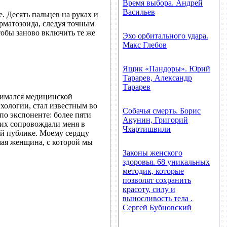
Время выбора. Андрей
Васильев
. Десять пальцев на руках и
ерматозоида, следуя точным
тобы заново включить те же
Эхо орбитального удара.
Макс Глебов
Ящик «Пандоры». Юрий
Тарарев, Александр
Тарарев
анимался медицинской
ихологии, стал известным во
Собачья смерть. Борис
по экспоненте: более пяти
Акунин, Григорий
них сопровождали меня в
Чхартишвили
ой публике. Моему сердцу
мая женщина, с которой мы
Законы женского
здоровья. 68 уникальных
методик, которые
позволят сохранить
красоту, силу и
выносливость тела .
Сергей Бубновский