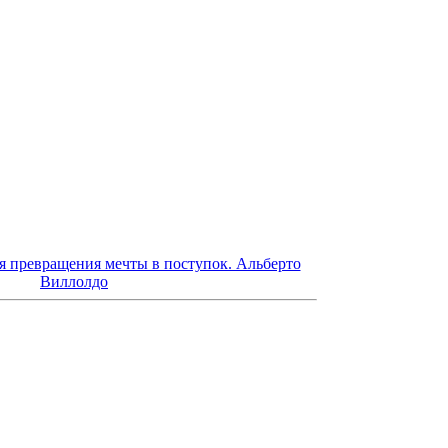
*******************************
я превращения мечты в поступок. Альберто
Виллолдо