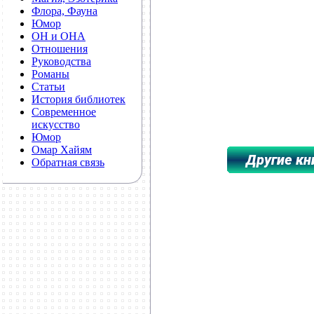
Флора, Фауна
Юмор
ОН и ОНА
Отношения
Руководства
Романы
Статьи
История библиотек
Современное
искусство
Юмор
Омар Хайям
Обратная связь