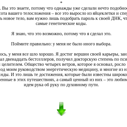
*
. Вы это знаете, потому что однажды уже сделали нечто подобное
асота вашего телосложения – все это выросло из яйцеклетки и сп
ь новое тело, вам нужно лишь подобрать пароль к своей ДНК, ч
самые генетические коды.
Я знаю, что это возможно, потому что я сделал это.
Поймите правильно: у меня не было иного выбора.
лось, у меня все шло хорошо. Я достиг вершин своей карьеры, з
ал двенадцать бестселлеров, получил докторскую степень по пс
 целителем. Общество четырех ветров, которое я основал, росло 
под моим руководством энергетическую медицину, и многие из 
Анды. И это лишь те достижения, которые были известны широк
ченные в этих путешествиях, а самый ценный из них – это люби
идем рука об руку по духовному пути.