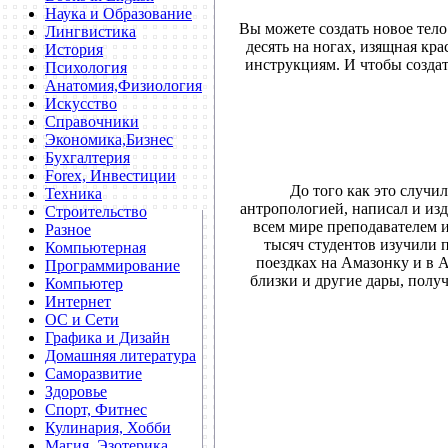
Наука и Образование
Вы можете создать новое тело
Лингвистика
десять на ногах, изящная кр
История
инструкциям. И чтобы создат
Психология
Анатомия,Физиология
Искусство
Справочники
Экономика,Бизнес
Бухгалтерия
Forex, Инвестиции
До того как это случи
Техника
антропологией, написал и изд
Строительство
всем мире преподавателем и
Разное
тысяч студентов изучили 
Компьютерная
поездках на Амазонку и в 
Программирование
близки и другие дары, полу
Компьютер
Интернет
ОС и Сети
Графика и Дизайн
Домашняя литература
Саморазвитие
Здоровье
Спорт, Фитнес
Кулинария, Хобби
Магия, Эзотерика