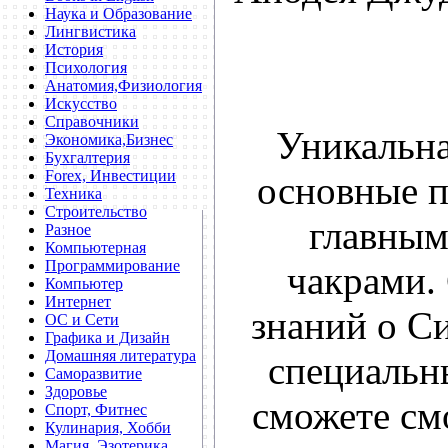
Наука и Образование
Лингвистика
История
Психология
Анатомия,Физиология
Искусство
Справочники
Уникальна
Экономика,Бизнес
Бухгалтерия
Forex, Инвестиции
основные п
Техника
Строительство
главным
Разное
Компьютерная
Программирование
чакрами.
Компьютер
Интернет
знаний о С
ОС и Сети
Графика и Дизайн
Домашняя литература
специальн
Саморазвитие
Здоровье
сможете см
Спорт, Фитнес
Кулинария, Хобби
Магия, Эзотерика