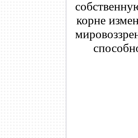
собственную
корне измен
мировоззрен
способн