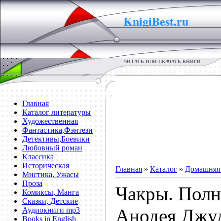
KnigiBest.ru
ЧИТАТЬ ИЛИ СКАЧАТЬ КНИГИ
Главная
Каталог литературы
Художественная
Фантастика,Фэнтези
Детективы,Боевики
Любовный роман
Классика
Историческая
Главная
»
Каталог
»
Домашняя 
Мистика, Ужасы
Проза
Чакры. Полн
Комиксы, Манга
Сказки, Детские
Анодея Джу
Аудиокниги mp3
Books in English