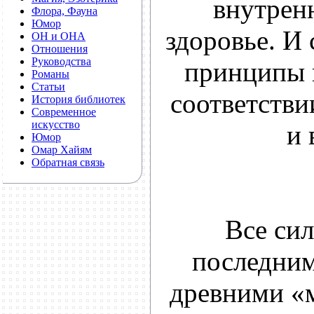
внутрен
Флора, Фауна
Юмор
здоровье. И 
ОН и ОНА
Отношения
Руководства
принципы 
Романы
Статьи
соответстви
История библиотек
Современное
искусство
и 
Юмор
Омар Хайям
Обратная связь
Все сил
последним
древними «