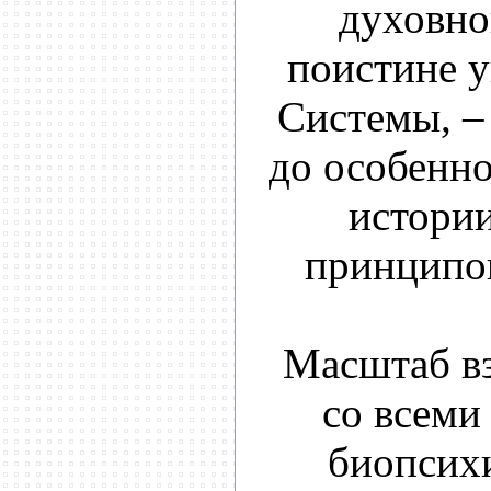
духовно
поистине 
Системы, –
до особенн
истори
принципов
Масштаб вз
со всеми
биопсихи