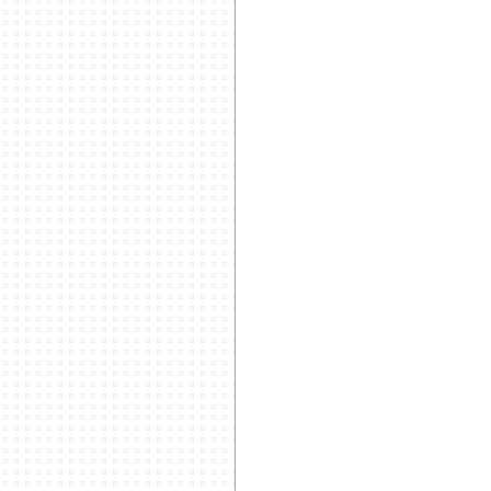
**************************