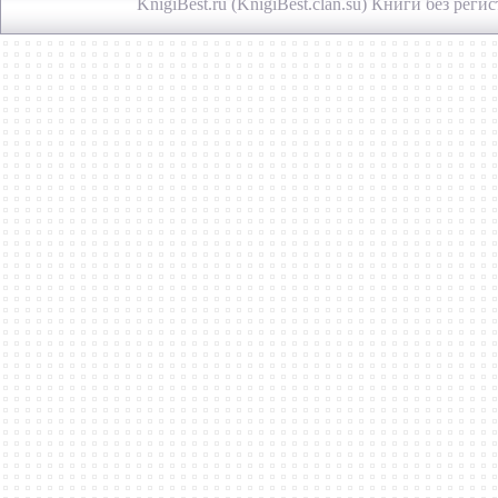
KnigiBest.ru (KnigiBest.clan.su) Книги без ре