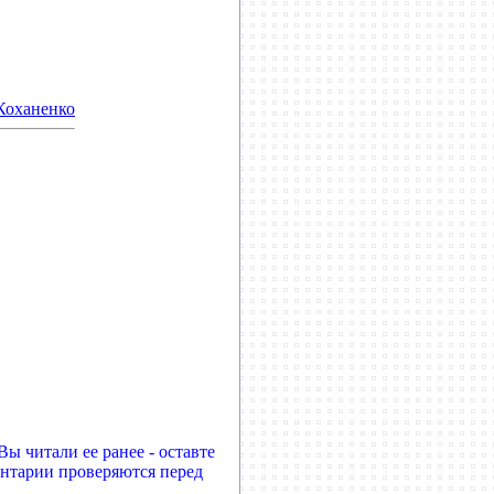
Коханенко
ы читали ее ранее - оставте
ентарии проверяются перед