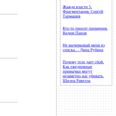
Жажда власти 5.
Фрагментация. Сергей
Тармашев
Кто-то просит прощения.
Вадим Панов
Не вычеркивай меня из
списка… Дина Рубина
Почему тело дает сбой.
Как ежедневные
привычки могут
незаметно нас убивать.
Шилпа Равелла