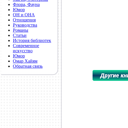
Флора, Фауна
Юмор
ОН и ОНА
Отношения
Руководства
Романы
Статьи
История библиотек
Современное
искусство
Юмор
Омар Хайям
Обратная связь
**************************