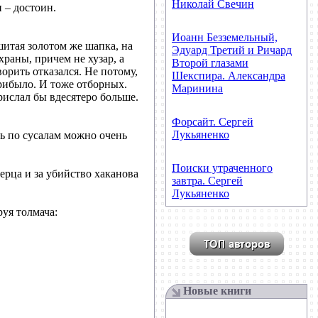
Николай Свечин
 – достоин.
Иоанн Безземельный,
шитая золотом же шапка, на
Эдуард Третий и Ричард
раны, причем не хузар, а
Второй глазами
орить отказался. Не потому,
Шекспира. Александра
прибыло. И тоже отборных.
Маринина
рислал бы вдесятеро больше.
Форсайт. Сергей
Лукьяненко
ть по сусалам можно очень
Поиски утраченного
ерца и за убийство хаканова
завтра. Сергей
Лукьяненко
руя толмача:
Новые книги