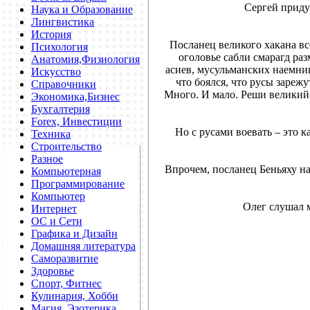
Сергей придум
Наука и Образование
Лингвистика
История
Посланец великого хакана вс
Психология
оголовье сабли смарагд раз
Анатомия,Физиология
асиев, мусульманских наемник
Искусство
что боялся, что русы зареж
Справочники
Много. И мало. Реши великий 
Экономика,Бизнес
Бухгалтерия
Forex, Инвестиции
Но с русами воевать – это 
Техника
Строительство
Разное
Впрочем, посланец Беньяху на
Компьютерная
Программирование
Компьютер
Олег слушал м
Интернет
ОС и Сети
Графика и Дизайн
Домашняя литература
Саморазвитие
Здоровье
Спорт, Фитнес
Кулинария, Хобби
Магия, Эзотерика