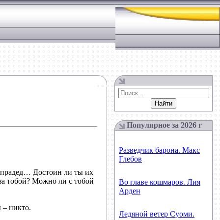
Популярное за
2026
г
Разведчик барона. Макс
Глебов
, прадед… Достоин ли ты их
за тобой? Можно ли с тобой
Во главе кошмаров. Лия
Арден
 – никто.
Ледяной ветер Суоми.