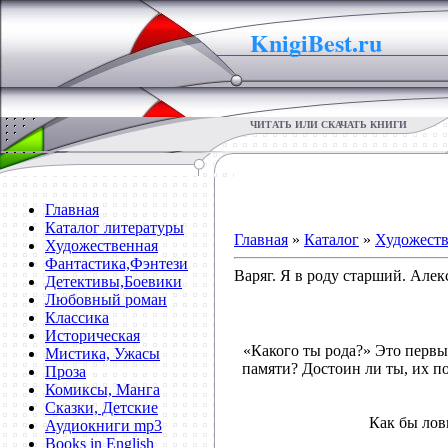
KnigiBest.ru
ЧИТАТЬ ИЛИ СКАЧАТЬ КНИГИ
Главная
Каталог литературы
Главная
»
Каталог
»
Художеств
Художественная
Фантастика,Фэнтези
Варяг. Я в роду старший. Але
Детективы,Боевики
Любовный роман
Классика
Историческая
«Какого ты рода?» Это первы
Мистика, Ужасы
памяти? Достоин ли ты, их по
Проза
Комиксы, Манга
Сказки, Детские
Как бы лов
Аудиокниги mp3
Books in English