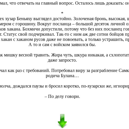
ал, что отвечать на главный вопрос. Осталось лишь доказать: он
*
ех хузар Беньяху выглядел достойно. Золоченая бронь, высокая, 
мером с горошину. Вокруг посланца – большой десяток личной ох
ов хакана. Бохмичи допустили, потому что без них посланец гов
ут. Статус свой подчеркивал. Так-то с ним аж две сотни бойцов 
хакан с хаканом русов даже не повоевать, а только устрашить, п
А то и сам с войском заявился бы.
как мишку весной травить. Жира чуть, шкура никакая, а схлопота
даже запросто.
чал как раз с требований. Потребовал виру за разграбление Самк
родича Булана…
олча, дождался паузы и бросил коротко, по-хузарски же, игнори
– По делу говори.