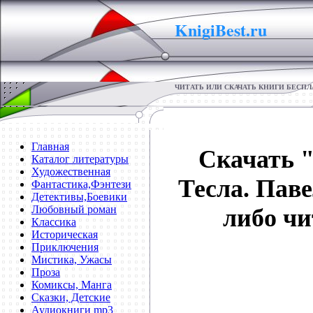
KnigiBest.ru
ЧИТАТЬ ИЛИ СКАЧАТЬ КНИГИ БЕСП
Главная
Скачать 
Каталог литературы
Художественная
Тесла. Пав
Фантастика,Фэнтези
Детективы,Боевики
Любовный роман
либо чи
Классика
Историческая
Приключения
Мистика, Ужасы
Проза
Комиксы, Манга
Сказки, Детские
Аудиокниги mp3