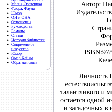
Автор: Па
Магия, Эзотерика
Флора, Фауна
Издательств
Юмор
ОН и ОНА
Г
Отношения
Страни
Руководства
Романы
Фор
Статьи
История библиотек
Разм
Современное
искусство
ISBN:978
Юмор
Омар Хайям
Каче
Обратная связь
Личность 
естествоиспыта
талантливого и 
остается одной 
и загадочных в 