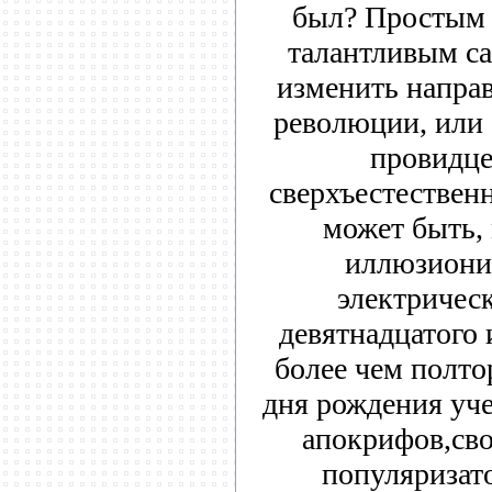
был? Простым 
талантливым с
изменить напра
революции, или
провидце
сверхъестествен
может быть,
иллюзиони
электричес
девятнадцатого 
более чем полто
дня рождения уче
апокрифов,св
популяризат