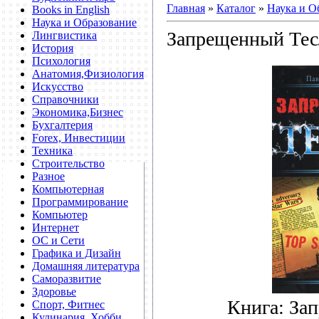
Главная
»
Каталог
»
Наука и О
Books in English
Наука и Образование
Запрещенный Тес
Лингвистика
История
Психология
Анатомия,Физиология
Искусство
Справочники
Экономика,Бизнес
Бухгалтерия
Forex, Инвестиции
Техника
Строительство
Разное
Компьютерная
Программирование
Компьютер
Интернет
ОС и Сети
Графика и Дизайн
Домашняя литература
Саморазвитие
Здоровье
Книга: За
Спорт, Фитнес
Кулинария, Хобби