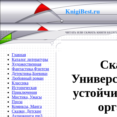
KnigiBest.ru
ЧИТАТЬ ИЛИ СКАЧАТЬ КНИГИ БЕСП
Главная
Каталог литературы
Ск
Художественная
Фантастика,Фэнтези
Детективы,Боевики
Универс
Любовный роман
Классика
Историческая
устойчи
Приключения
Мистика, Ужасы
Проза
орг
Комиксы, Манга
Сказки, Детские
Аудиокниги mp3