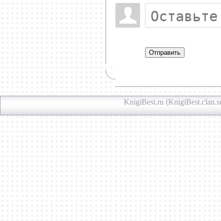
Отправить
KnigiBest.ru (KnigiBest.clan