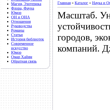
Главная
»
Каталог
»
Наука и О
Магия, Эзотерика
Флора, Фауна
Масштаб. Ун
Юмор
ОН и ОНА
Отношения
устойчивост
Руководства
Романы
городов, эк
Статьи
История библиотек
Современное
компаний. 
искусство
Юмор
Омар Хайям
Обратная связь