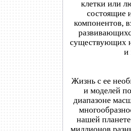
клетки или л
состоящие 
компонентов, 
развивающихся
существующих н
и
Жизнь с ее нео
и моделей п
диапазоне масшт
многообразное
нашей планете
миллионов разн