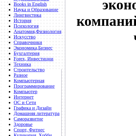
экон
Books in English
Наука и Образование
Лингвистика
компани
История
Психология
Анатомия,Физиология
Искусство
Справочники
Экономика,Бизнес
Бухгалтерия
Forex, Инвестиции
Техника
Строительство
Разное
Компьютерная
Программирование
Компьютер
Интернет
ОС и Сети
Графика и Дизайн
Домашняя литература
Саморазвитие
Здоровье
Спорт, Фитнес
Кулинария, Хобби