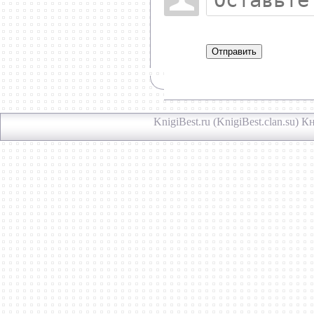
Отправить
KnigiBest.ru (KnigiBest.clan.su)