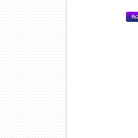
********************