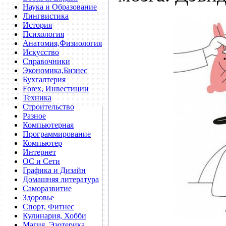
Наука и Образование
Лингвистика
История
Психология
Анатомия,Физиология
Искусство
Справочники
Экономика,Бизнес
Бухгалтерия
Forex, Инвестиции
Техника
Строительство
Разное
Компьютерная
Программирование
Компьютер
Интернет
ОС и Сети
Графика и Дизайн
Домашняя литература
Саморазвитие
Здоровье
Спорт, Фитнес
Кулинария, Хобби
Магия, Эзотерика