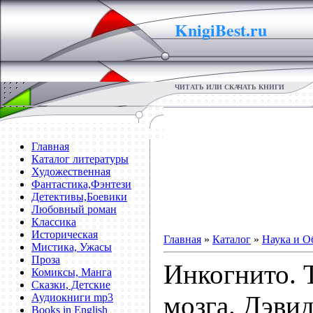
KnigiBest.ru
ЧИТАТЬ ИЛИ СКАЧАТЬ КНИГИ
Главная
Каталог литературы
Художественная
Фантастика,Фэнтези
Детективы,Боевики
Любовный роман
Классика
Историческая
Главная
»
Каталог
»
Наука и О
Мистика, Ужасы
Проза
Инкогнито. 
Комиксы, Манга
Сказки, Детские
мозга. Дэви
Аудиокниги mp3
Books in English