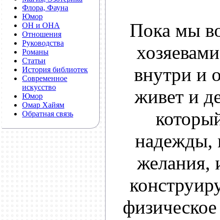
Флора, Фауна
Юмор
Пока мы в
ОН и ОНА
Отношения
Руководства
хозяевами
Романы
Статьи
внутри и о
История библиотек
Современное
искусство
живет и де
Юмор
Омар Хайям
которы
Обратная связь
надежды, 
желания, 
конструиру
физическое 