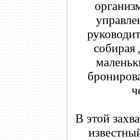
организм
управле
руководит
собирая 
маленьк
брониров
ч
В этой захв
известны