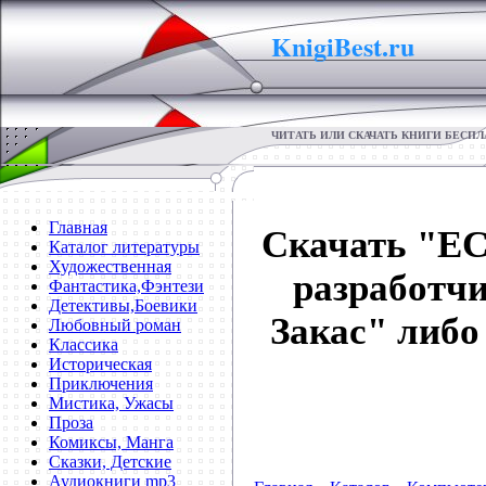
KnigiBest.ru
ЧИТАТЬ ИЛИ СКАЧАТЬ КНИГИ БЕСП
Главная
Скачать "EC
Каталог литературы
Художественная
разработч
Фантастика,Фэнтези
Детективы,Боевики
Закас" либо
Любовный роман
Классика
Историческая
Приключения
Мистика, Ужасы
Проза
Комиксы, Манга
Сказки, Детские
Аудиокниги mp3