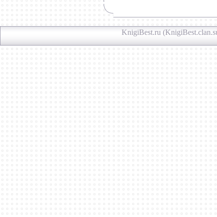
KnigiBest.ru (KnigiBest.clan