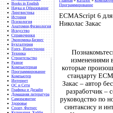
Главная
»
Каталог
»
Компьютер
Books in English
Программирование
Наука и Образование
Лингвистика
ECMAScript 6 для
История
Психология
Николас Закас
Анатомия,Физиология
Искусство
Справочники
Экономика,Бизнес
Бухгалтерия
Forex, Инвестиции
Познакомьтес
Техника
Строительство
изменениями в
Разное
которые произош
Компьютерная
Программирование
стандарту ECMA
Компьютер
Интернет
Закас – автор бе
ОС и Сети
разработчик – 
Графика и Дизайн
Домашняя литература
руководство по н
Саморазвитие
Здоровье
синтаксису и ин
Спорт, Фитнес
Кулинария, Хобби