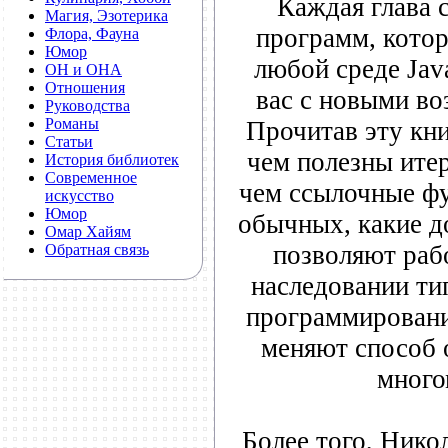
Каждая глава 
Магия, Эзотерика
программ, котор
Флора, Фауна
Юмор
любой среде Jav
ОН и ОНА
Отношения
вас с новыми во
Руководства
Романы
Прочитав эту кни
Статьи
чем полезны ите
История библиотек
Современное
чем ссылочные фу
искусство
Юмор
обычных, какие д
Омар Хайям
позволяют раб
Обратная связь
наследовании ти
программировани
меняют способ 
много
Более того, Нико