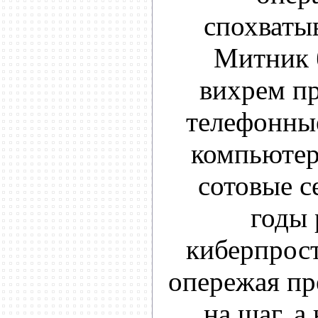
спохватыв
Митник 
вихрем пр
телефонны
компьютер
сотовые с
годы 
киберпрост
опережая пр
на шаг, а