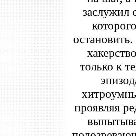
заслужил с
которог
остановить.
хакерство
только к т
эпизод
хитроумны
проявляя ре
выпытыва
подозревающ