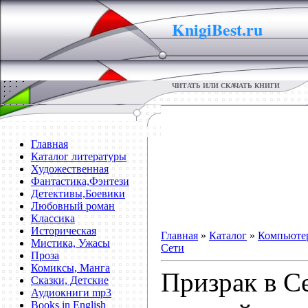
KnigiBest.ru
ЧИТАТЬ ИЛИ СКАЧАТЬ КНИГИ
Главная
Каталог литературы
Художественная
Фантастика,Фэнтези
Детективы,Боевики
Любовный роман
Классика
Историческая
Главная
»
Каталог
»
Компьютер
Мистика, Ужасы
Сети
Проза
Комиксы, Манга
Призрак в С
Сказки, Детские
Аудиокниги mp3
Books in English