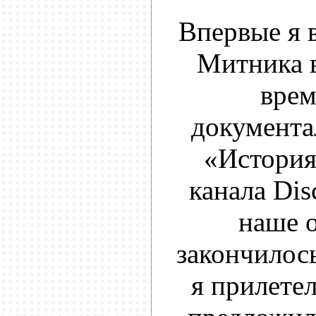
Впервые я 
Митника в
врем
документа
«История
канала Dis
наше 
закончилось
я прилетел