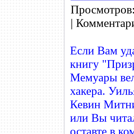
Просмотров
| Комментар
Если Вам уд
книгу "Призр
Мемуары ве
хакера. Уил
Кевин Митни
или Вы читал
оставте в ко