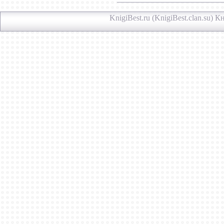
KnigiBest.ru (KnigiBest.clan.su)