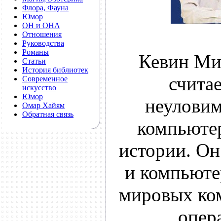
Флора, Фауна
Юмор
ОН и ОНА
Отношения
Руководства
Романы
Кевин Ми
Статьи
История библиотек
счита
Современное
искусство
Юмор
неулови
Омар Хайям
Обратная связь
компьютер
истории. Он
и компьют
мировых ком
опер