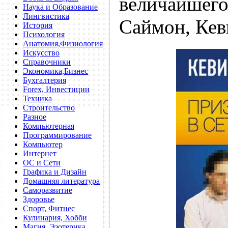
величайшего
Наука и Образование
Лингвистика
Саймон, Ке
История
Психология
Анатомия,Физиология
Искусство
Справочники
Экономика,Бизнес
Бухгалтерия
Forex, Инвестиции
Техника
Строительство
Разное
Компьютерная
Программирование
Компьютер
Интернет
ОС и Сети
Графика и Дизайн
Домашняя литература
Саморазвитие
Здоровье
Спорт, Фитнес
Кулинария, Хобби
Магия, Эзотерика