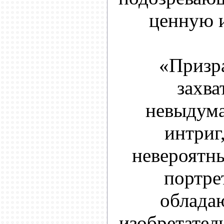
ценную 
«Призра
захв
невыдума
интриг,
невероятны
портре
облада
изобретател