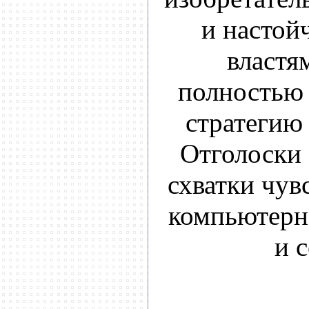
и настой
властя
полностью
стратегию 
Отголоски 
схватки чув
компьютерн
и 