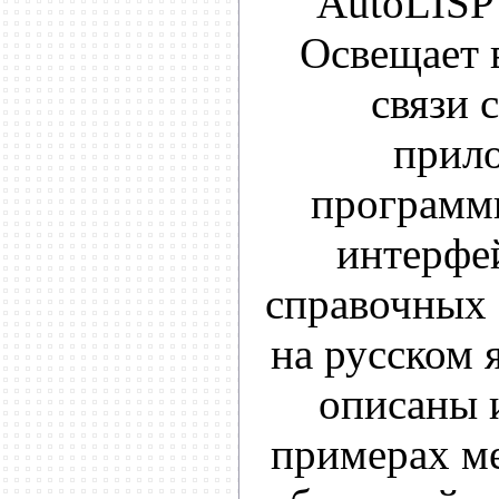
AutoLISP 
Освещает
связи 
прил
программ
интерфей
справочных 
на русском 
описаны 
примерах ме