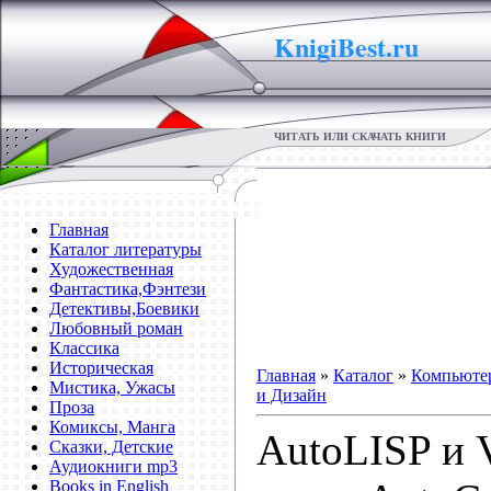
KnigiBest.ru
ЧИТАТЬ ИЛИ СКАЧАТЬ КНИГИ
Главная
Каталог литературы
Художественная
Фантастика,Фэнтези
Детективы,Боевики
Любовный роман
Классика
Историческая
Главная
»
Каталог
»
Компьютер
Мистика, Ужасы
и Дизайн
Проза
Комиксы, Манга
AutoLISP и V
Сказки, Детские
Аудиокниги mp3
Books in English