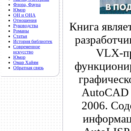
Флора, Фауна
Юмор
ОН и ОНА
Отношения
Книга являе
Руководства
Романы
разработчи
Статьи
История библиотек
Современное
VLX-п
искусство
Юмор
функциони
Омар Хайям
Обратная связь
графическ
AutoCAD 
2006. Со
информац