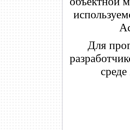
объектной 
используем
Ac
Для про
разработчик
среде