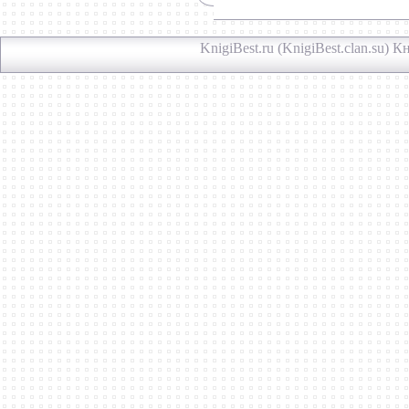
KnigiBest.ru (KnigiBest.clan.su)