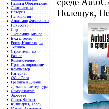
среде AutoC
Наука и Образование
Лингвистика
Полещук, Пе
История
Психология
Анатомия,Физиология
Искусство
Справочники
Экономика,Бизнес
Бухгалтерия
Forex, Инвестиции
Техника
Строительство
Разное
Компьютерная
Программирование
Компьютер
Интернет
ОС и Сети
Графика и Дизайн
Домашняя литература
Саморазвитие
Здоровье
Спорт, Фитнес
Кулинария, Хобби
Магия, Эзотерика