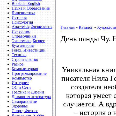
Books in English
Наука и Образование
Лингвистика
История
Психология
Анатомия,Физиология
Главная
»
Каталог
»
Художеств
Искусство
Справочники
День панды Чу. 
Экономика,Бизнес
Бухгалтерия
Forex, Инвестиции
Техника
Строительство
Разное
Уникальная книг
Компьютерная
Программирование
писателя Нила Г
Компьютер
Интернет
создателя нео
ОС и Сети
Графика и Дизайн
которая умеет 
Домашняя литература
Саморазвитие
случается. А вд
Здоровье
– история о
Спорт, Фитнес
Кулинария, Хобби