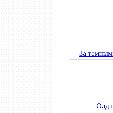
За темным
Одд 