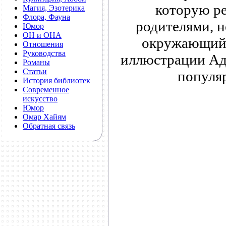
которую ре
Магия, Эзотерика
Флора, Фауна
родителями, н
Юмор
ОН и ОНА
окружающий 
Отношения
Руководства
иллюстрации Ад
Романы
Статьи
популя
История библиотек
Современное
искусство
Юмор
Омар Хайям
Обратная связь