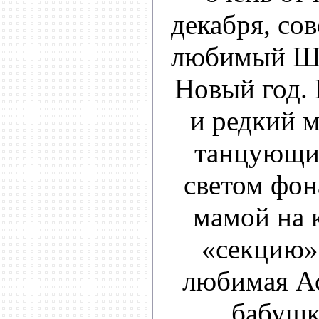
декабря, со
любимый Шу
Новый год.
и редкий м
танцующи
светом фон
мамой на к
«секцию» 
любимая А
бабушк