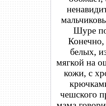
ненавидит
мальчиковы
Шуре по
Конечно, 
белых, и
мягкой на о
кожи, с х
крючками
чешского п
мама говорит