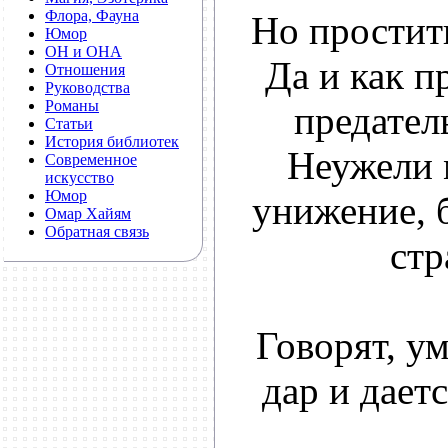
Флора, Фауна
Но простить
Юмор
ОН и ОНА
Да и как п
Отношения
Руководства
Романы
предател
Статьи
История библиотек
Неужели 
Современное
искусство
Юмор
унижение, 
Омар Хайям
Обратная связь
стр
Говорят, у
дар и дает