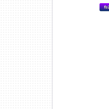
***********************