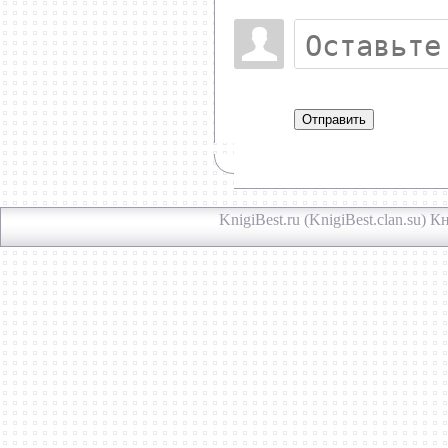
Отправить
KnigiBest.ru (KnigiBest.clan.su)