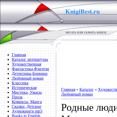
KnigiBest.ru
ЧИТАТЬ ИЛИ СКАЧАТЬ КНИГИ
Главная
Каталог литературы
Художественная
Фантастика,Фэнтези
Детективы,Боевики
Любовный роман
Классика
Историческая
Главная
»
Каталог
»
Художеств
Мистика, Ужасы
Любовный роман
Проза
Комиксы, Манга
Родные люд
Сказки, Детские
Аудиокниги mp3
Books in English