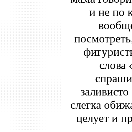
и не по 
вообще
посмотреть
фигуристк
слова 
спраши
заливисто
слегка обижа
целует и пр