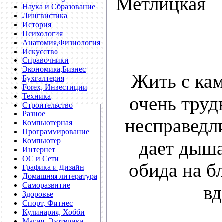
Метлицкая
Наука и Образование
Лингвистика
История
Психология
Анатомия,Физиология
Искусство
Справочники
Экономика,Бизнес
Жить с кам
Бухгалтерия
Forex, Инвестиции
Техника
очень труд
Строительство
Разное
несправедли
Компьютерная
Программирование
Компьютер
дает дыша
Интернет
ОС и Сети
обида на б
Графика и Дизайн
Домашняя литература
Саморазвитие
вд
Здоровье
Спорт, Фитнес
Кулинария, Хобби
Магия, Эзотерика