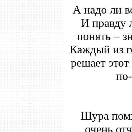
А надо ли 
И правду л
понять – з
Каждый из г
решает этот
по-
Шура помн
очень отч