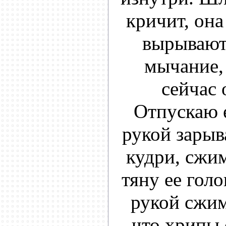
кричит, она
вырывают
мычание, 
сейчас 
Отпускаю е
рукой зарыв
кудри, сжим
тяну ее голо
рукой сжим
что хрипы 