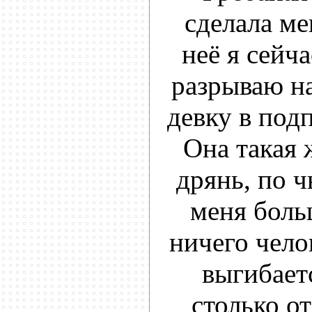
сделала ме
неё я сейча
разрываю на
девку в под
Она такая 
дрянь, по ч
меня боль
ничего чело
выгибаетс
столько от