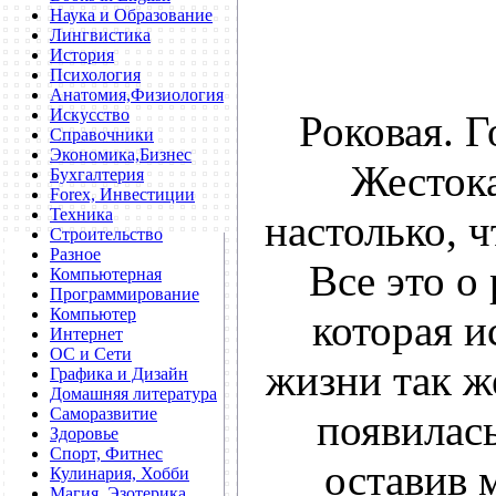
Наука и Образование
Лингвистика
История
Психология
Анатомия,Физиология
Искусство
Роковая. Г
Справочники
Экономика,Бизнес
Жестока
Бухгалтерия
Forex, Инвестиции
Техника
настолько, ч
Строительство
Разное
Все это о
Компьютерная
Программирование
Компьютер
которая и
Интернет
ОС и Сети
жизни так же
Графика и Дизайн
Домашняя литература
Саморазвитие
появилась
Здоровье
Спорт, Фитнес
оставив 
Кулинария, Хобби
Магия, Эзотерика