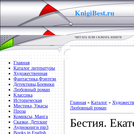
KnigiBest.ru
ЧИТАТЬ ИЛИ СКАЧАТЬ КНИГИ
Главная
Каталог литературы
Художественная
Фантастика,Фэнтези
Детективы,Боевики
Любовный роман
Классика
Историческая
Главная
»
Каталог
»
Художеств
Мистика, Ужасы
Любовный роман
Проза
Комиксы, Манга
Бестия. Ека
Сказки, Детские
Аудиокниги mp3
Books in English