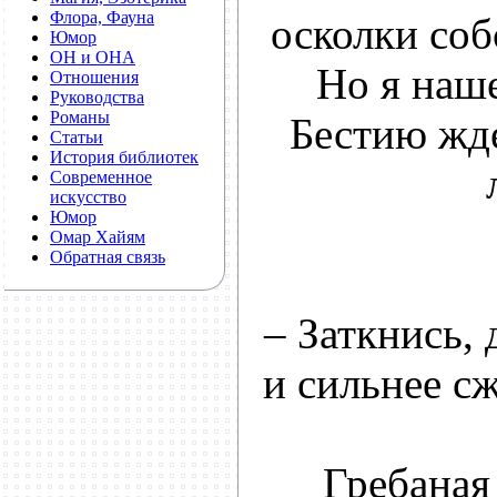
Флора, Фауна
осколки соб
Юмор
ОН и ОНА
Но я наше
Отношения
Руководства
Романы
Бестию жде
Статьи
История библиотек
Современное
искусство
Юмор
Омар Хайям
Обратная связь
– Заткнись,
и сильнее с
Гребаная 