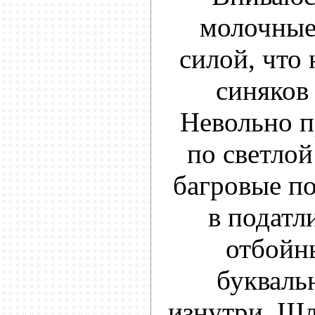
молочные 
силой, что 
синяков 
Невольно п
по светлой
багровые п
в податл
отбойн
букваль
изнутри. Шл