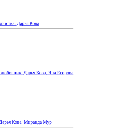
ристка. Дарья Кова
любовник. Дарья Кова, Яна Егорова
Дарья Кова, Миранда Мур