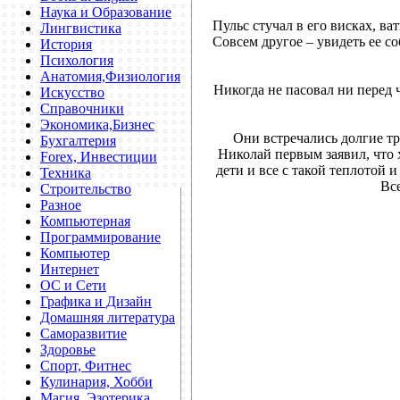
Наука и Образование
Пульс стучал в его висках, ва
Лингвистика
Совсем другое – увидеть ее с
История
Психология
Анатомия,Физиология
Никогда не пасовал ни перед 
Искусство
Справочники
Экономика,Бизнес
Они встречались долгие тр
Бухгалтерия
Николай первым заявил, что х
Forex, Инвестиции
дети и все с такой теплотой 
Техника
Все
Строительство
Разное
Компьютерная
Программирование
Компьютер
Интернет
ОС и Сети
Графика и Дизайн
Домашняя литература
Саморазвитие
Здоровье
Спорт, Фитнес
Кулинария, Хобби
Магия, Эзотерика