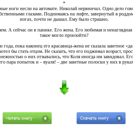
*
тные ноги несли на автомате. Николай нервничал. Одно дело гово
обственными глазами. Поднимаясь на лифте, завернутый в роддо
ногах, почти не дышал. Ему было страшно.
чем. А сейчас он в панике. Его жена. Его любимая и ненаглядная
такое могло произойти?
и года, пока наконец его красавица-жена не сказала заветное «д
отел бы стать отцом. Не сказать, что его поджимал возраст, про
и нежностью о них отзывались, что Коля иногда им завидовал. Ег
го пара попыток и – вуаля! – две заветные полоски у них в руках