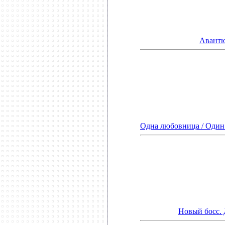
Авантю
Одна любовница / Один 
Новый босс. 