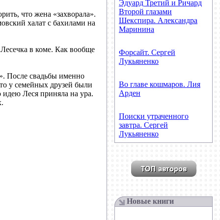
Эдуард Третий и Ричард
Второй глазами
рить, что жена «захворала».
Шекспира. Александра
мовский халат с бахилами на
Маринина
 Лесечка в коме. Как вообще
Форсайт. Сергей
Лукьяненко
а». После свадьбы именно
Во главе кошмаров. Лия
сто у семейных друзей были
Арден
о идею Леся приняла на ура.
.
Поиски утраченного
завтра. Сергей
Лукьяненко
Новые книги