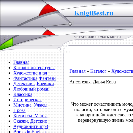
KnigiBest.ru
ЧИТАТЬ ИЛИ СКАЧАТЬ КНИГИ
Главная
Каталог литературы
Главная
»
Каталог
»
Художеств
Художественная
Фантастика,Фэнтези
Анестезия. Дарья Кова
Детективы,Боевики
Любовный роман
Классика
Историческая
Что может осчастливить моло
Мистика, Ужасы
полоски, которые они с муж
Проза
«напарницей» ждет своего 
Комиксы, Манга
перевернувшую жизнь моло
Сказки, Детские
Аудиокниги mp3
Books in English