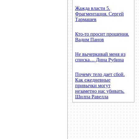
Жажда власти 5.
Фрагментация. Сергей
Тармашев
Кто-то просит прощения.
Вадим Панов
Не вычеркивай меня из
списка… Дина Рубина
Почему тело дает сбой.
Как ежедневные
привычки могут
незаметно нас убивать.
Шилпа Равелла