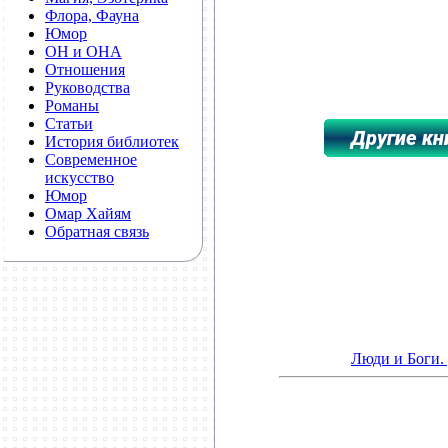
Флора, Фауна
Юмор
ОН и ОНА
Отношения
Руководства
Романы
Статьи
История библиотек
Современное
искусство
**************************
Юмор
Омар Хайям
Обратная связь
Люди и Боги.