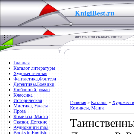
KnigiBest.ru
ЧИТАТЬ ИЛИ СКАЧАТЬ КНИГИ
Главная
Каталог литературы
Художественная
Фантастика,Фэнтези
Детективы,Боевики
Любовный роман
Классика
Историческая
Главная
»
Каталог
»
Художеств
Мистика, Ужасы
Комиксы, Манга
Проза
Комиксы, Манга
Таинственны
Сказки, Детские
Аудиокниги mp3
Books in English