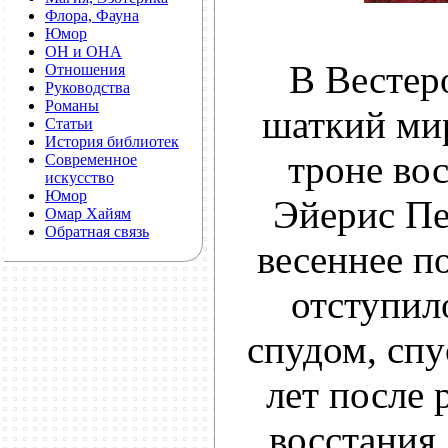
Флора, Фауна
Юмор
ОН и ОНА
В Вестер
Отношения
Руководства
Романы
шаткий ми
Статьи
История библиотек
троне вос
Современное
искусство
Юмор
Эйерис Пе
Омар Хайям
Обратная связь
весеннее п
отступил
спудом, спу
лет после 
восстания,