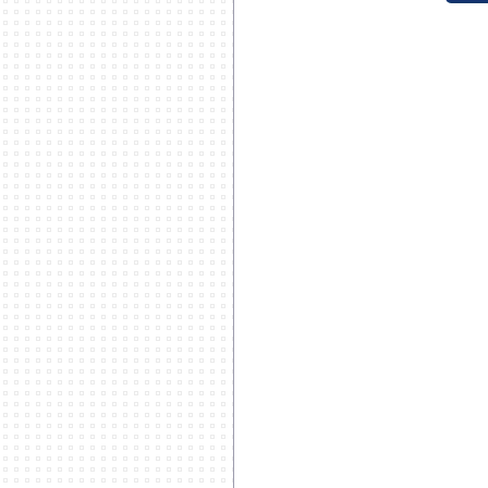
***********************