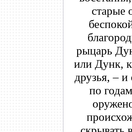
старые 
беспоко
благоро
рыцарь Ду
или Дунк, к
друзья, – и
по года
оружено
происхо
скрывать в