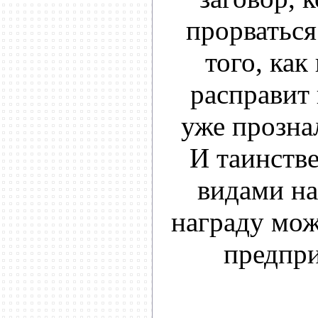
прорваться
того, как
расправит 
уже прознал
И таинств
видами н
награду мож
предпри