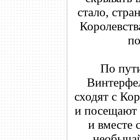
стало, стра
Королевств
по
По пути
Винтерфел
сходят с Кор
и посещают 
и вместе 
необыча