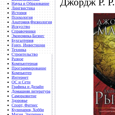
Джордж Р. Р
Наука и Образование
Лингвистика
История
Психология
Анатомия,Физиология
Искусство
Справочники
Экономика,Бизнес
Бухгалтерия
Forex, Инвестиции
Техника
Строительство
Разное
Компьютерная
Программирование
Компьютер
Интернет
ОС и Сети
Графика и Дизайн
Домашняя литература
Саморазвитие
Здоровье
Спорт, Фитнес
Кулинария, Хобби
Магия, Эзотерика