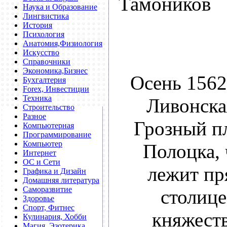
Тамоников
Наука и Образование
Лингвистика
История
Психология
Анатомия,Физиология
Искусство
Справочники
Экономика,Бизнес
Осень 1562 
Бухгалтерия
Forex, Инвестиции
Техника
Ливонска
Строительство
Разное
Грозный пл
Компьютерная
Программирование
Компьютер
Полоцка, 
Интернет
ОС и Сети
лежит пр
Графика и Дизайн
Домашняя литература
Саморазвитие
столице
Здоровье
Спорт, Фитнес
княжеств
Кулинария, Хобби
Магия, Эзотерика