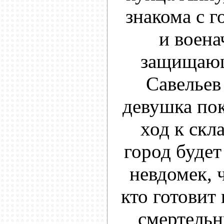
знакома с г
и воена
защищаю
Савельев 
девушка по
ход к скл
город будет
невдомек, ч
кто готовит
смертель