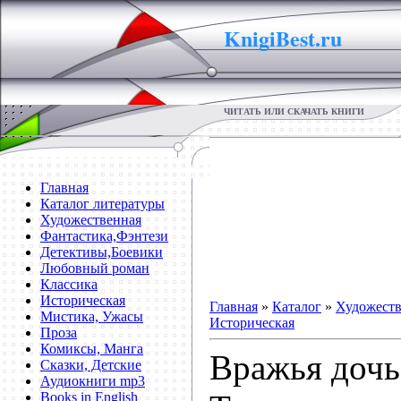
KnigiBest.ru
ЧИТАТЬ ИЛИ СКАЧАТЬ КНИГИ
Главная
Каталог литературы
Художественная
Фантастика,Фэнтези
Детективы,Боевики
Любовный роман
Классика
Историческая
Главная
»
Каталог
»
Художеств
Мистика, Ужасы
Историческая
Проза
Комиксы, Манга
Вражья дочь
Сказки, Детские
Аудиокниги mp3
Books in English