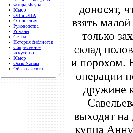
Флора, Фауна
доносят, ч
Юмор
ОН и ОНА
взять малой
Отношения
Руководства
Романы
только за
Статьи
История библиотек
склад полов
Современное
искусство
Юмор
и порохом. 
Омар Хайям
Обратная связь
операции п
дружине 
Савельев
выходят на 
купца Анну,