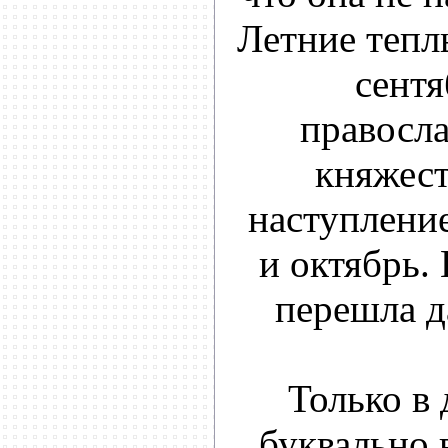
Летние тепл
сентя
правосл
княжест
наступление
и октябрь.
перешла д
Только в 
буквально в