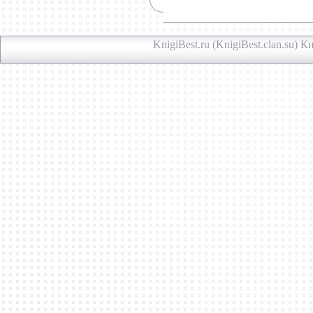
KnigiBest.ru (KnigiBest.clan.su)