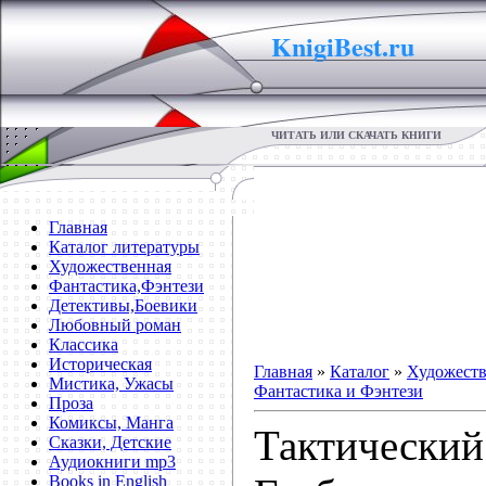
KnigiBest.ru
ЧИТАТЬ ИЛИ СКАЧАТЬ КНИГИ
Главная
Каталог литературы
Художественная
Фантастика,Фэнтези
Детективы,Боевики
Любовный роман
Классика
Историческая
Главная
»
Каталог
»
Художеств
Мистика, Ужасы
Фантастика и Фэнтези
Проза
Комиксы, Манга
Тактический
Сказки, Детские
Аудиокниги mp3
Books in English