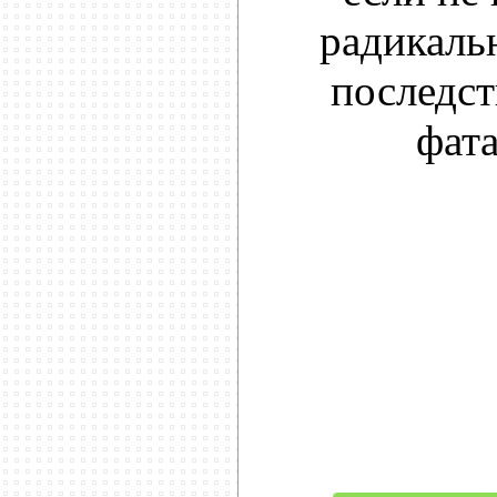
радикаль
последст
фат