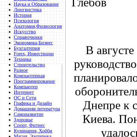
Глебов
Наука и Образование
Лингвистика
История
Психология
Анатомия,Физиология
Искусство
Справочники
Экономика,Бизнес
В августе
Бухгалтерия
Forex, Инвестиции
Техника
руководств
Строительство
Разное
планировало
Компьютерная
Программирование
Компьютер
оборонител
Интернет
ОС и Сети
Днепре к с
Графика и Дизайн
Домашняя литература
Саморазвитие
Киева. По
Здоровье
Спорт, Фитнес
удалос
Кулинария, Хобби
Магия, Эзотерика