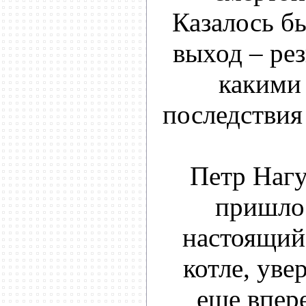
Казалось б
выход – ре
какими 
последствия
Петр Нагу
пришло
настоящий
котле, уве
еще впере