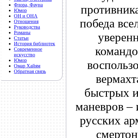
Флора, Фауна
противника
Юмор
ОН и ОНА
победа вс
Отношения
Руководства
Романы
уверенн
Статьи
История библиотек
командо
Современное
искусство
Юмор
воспользо
Омар Хайям
Обратная связь
вермахт
быстрых 
маневров – 
русских ар
смертон