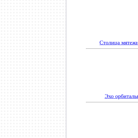
Столица мятежн
Эхо орбиталь