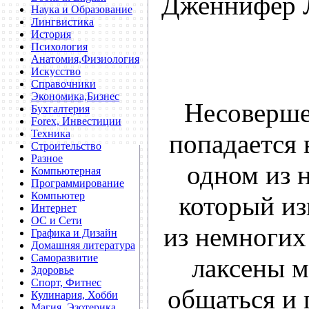
Дженнифер 
Наука и Образование
Лингвистика
История
Психология
Анатомия,Физиология
Искусство
Справочники
Экономика,Бизнес
Несоверше
Бухгалтерия
Forex, Инвестиции
Техника
попадается 
Строительство
Разное
одном из 
Компьютерная
Программирование
Компьютер
который из
Интернет
ОС и Сети
из немногих 
Графика и Дизайн
Домашняя литература
Саморазвитие
лаксены м
Здоровье
Спорт, Фитнес
общаться и 
Кулинария, Хобби
Магия, Эзотерика