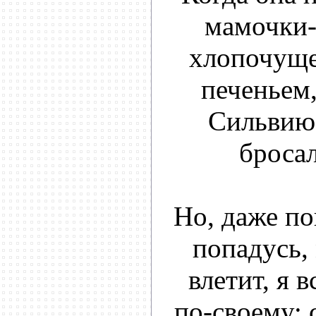
мамочки-
хлопочуще
печеньем,
Сильвию
бросал
Но, даже по
попадусь,
влетит, я 
по-своему: 