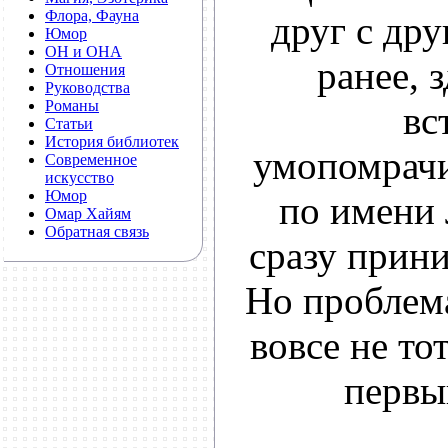
Флора, Фауна
друг с др
Юмор
ОН и ОНА
ранее, 
Отношения
Руководства
Романы
вс
Статьи
История библиотек
умопомрачи
Современное
искусство
Юмор
по имени 
Омар Хайям
Обратная связь
сразу прини
Но проблема
вовсе не то
первы