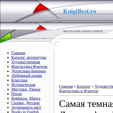
KnigiBest.ru
ЧИТАТЬ ИЛИ СКАЧАТЬ КНИГИ
Главная
Каталог литературы
Художественная
Фантастика,Фэнтези
Детективы,Боевики
Любовный роман
Классика
Историческая
Главная
»
Каталог
»
Художеств
Мистика, Ужасы
Фантастика и Фэнтези
Проза
Комиксы, Манга
Самая темная
Сказки, Детские
Аудиокниги mp3
Books in English