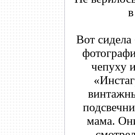
в
Вот сидела 
фотографи
чепуху и
«Инстаг
винтажны
подсвечни
мама. Он
смотрел