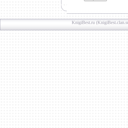
KnigiBest.ru (KnigiBest.clan