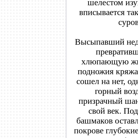
шелестом изу
вписывается та
суро
Высыпавший неда
превративш
хлюпающую жид
подножия кряжа,
сошел на нет, о
горный воз
призрачный шан
свой век. П
башмаков остав
покрове глубоки