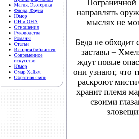
Пограничной
Магия, Эзотерика
направлять оружи
Флора, Фауна
Юмор
мыслях не мог
ОН и ОНА
Отношения
Руководства
Романы
Беда не обходит 
Статьи
История библиотек
заставы – Хмел
Современное
ждут новые опас
искусство
Юмор
они узнают, что т
Омар Хайям
Обратная связь
раскроют мисти
хранит племя ма
своими глаз
зловещи