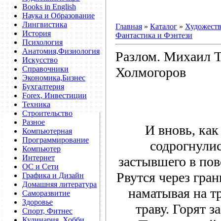
Books in English
Наука и Образование
Лингвистика
Главная
»
Каталог
»
Художеств
История
Фантастика и Фэнтези
Психология
Анатомия,Физиология
Разлом. Михаил 
Искусство
Холмогоров
Справочники
Экономика,Бизнес
Бухгалтерия
Forex, Инвестиции
Техника
Строительство
Разное
И вновь, как
Компьютерная
Программирование
содрогнули
Компьютер
Интернет
застывшего в по
ОС и Сети
Рвутся через гра
Графика и Дизайн
Домашняя литература
наматывая на 
Саморазвитие
Здоровье
траву. Горят з
Спорт, Фитнес
Кулинария, Хобби