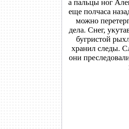
а пальцы ног Але
еще полчаса наза
можно перетерп
дела. Снег, укут
бугристой рых
хранил следы. С
они преследовали