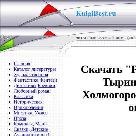
KnigiBest.ru
ЧИТАТЬ ИЛИ СКАЧАТЬ КНИГИ БЕСП
Главная
Скачать "
Каталог литературы
Художественная
Тырин
Фантастика,Фэнтези
Детективы,Боевики
Любовный роман
Холмогоро
Классика
Историческая
о
Приключения
Мистика, Ужасы
Проза
Комиксы, Манга
Сказки, Детские
Аудиокниги mp3