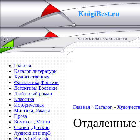
KnigiBest.ru
ЧИТАТЬ ИЛИ СКАЧАТЬ КНИГИ
Главная
Каталог литературы
Художественная
Фантастика,Фэнтези
Детективы,Боевики
Любовный роман
Классика
Историческая
Главная
»
Каталог
»
Художеств
Мистика, Ужасы
Проза
Отдаленные 
Комиксы, Манга
Сказки, Детские
Аудиокниги mp3
Books in English