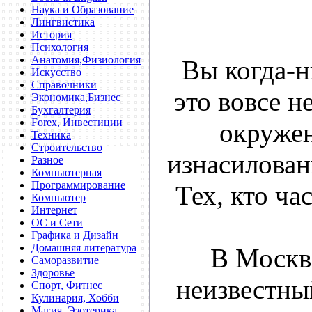
Наука и Образование
Лингвистика
История
Психология
Анатомия,Физиология
Вы когда-н
Искусство
Справочники
это вовсе н
Экономика,Бизнес
Бухгалтерия
Forex, Инвестиции
окружен
Техника
Строительство
изнасилова
Разное
Компьютерная
Программирование
Тех, кто ча
Компьютер
Интернет
ОС и Сети
Графика и Дизайн
Домашняя литература
В Москв
Саморазвитие
Здоровье
неизвестны
Спорт, Фитнес
Кулинария, Хобби
Магия, Эзотерика