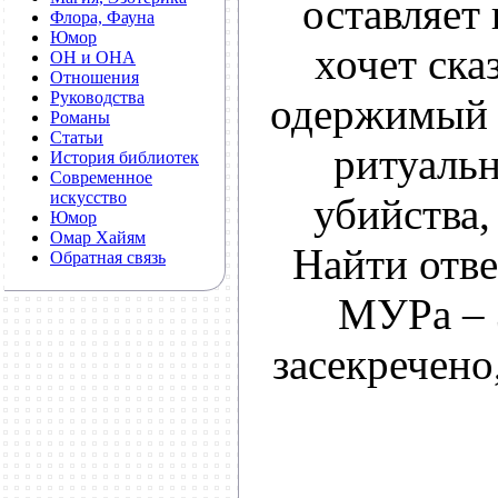
оставляет
Флора, Фауна
Юмор
хочет ска
ОН и ОНА
Отношения
Руководства
одержимый 
Романы
Статьи
ритуаль
История библиотек
Современное
искусство
убийства
Юмор
Омар Хайям
Найти отв
Обратная связь
МУРа – 
засекречено