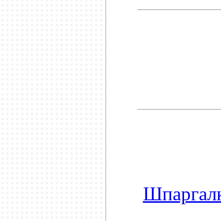
Шпаргалк