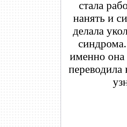
стала раб
нанять и с
делала уко
синдрома.
именно она 
переводила 
узн