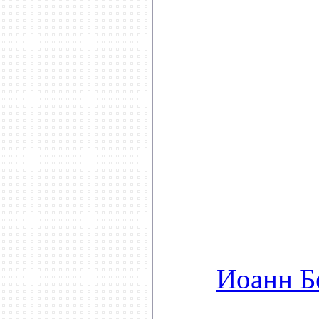
**********
Иоанн Б