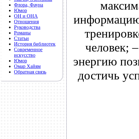
максим
Флора, Фауна
Юмор
информацию 
ОН и ОНА
Отношения
Руководства
тренировк
Романы
Статьи
человек; 
История библиотек
Современное
искусство
энергию поз
Юмор
Омар Хайям
достичь усп
Обратная связь