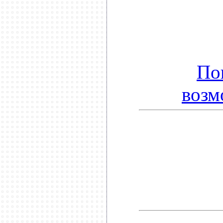
По
возм