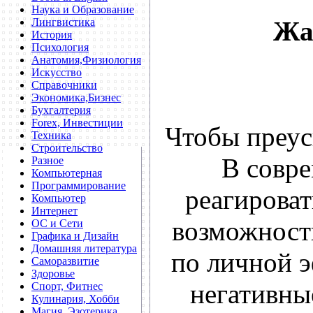
Наука и Образование
Лингвистика
Жа
История
Психология
Анатомия,Физиология
Искусство
Справочники
Экономика,Бизнес
Бухгалтерия
Forex, Инвестиции
Чтобы преус
Техника
Строительство
В совре
Разное
Компьютерная
Программирование
реагирова
Компьютер
Интернет
возможности
ОС и Сети
Графика и Дизайн
Домашняя литература
по личной э
Саморазвитие
Здоровье
негативны
Спорт, Фитнес
Кулинария, Хобби
Магия, Эзотерика