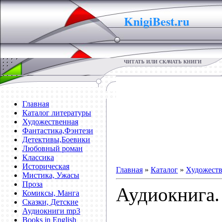
KnigiBest.ru
ЧИТАТЬ ИЛИ СКАЧАТЬ КНИГИ
Главная
Каталог литературы
Художественная
Фантастика,Фэнтези
Детективы,Боевики
Любовный роман
Классика
Историческая
Главная
»
Каталог
»
Художеств
Мистика, Ужасы
Проза
Аудиокнига.
Комиксы, Манга
Сказки, Детские
Аудиокниги mp3
Books in English