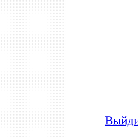
**********
Выйди