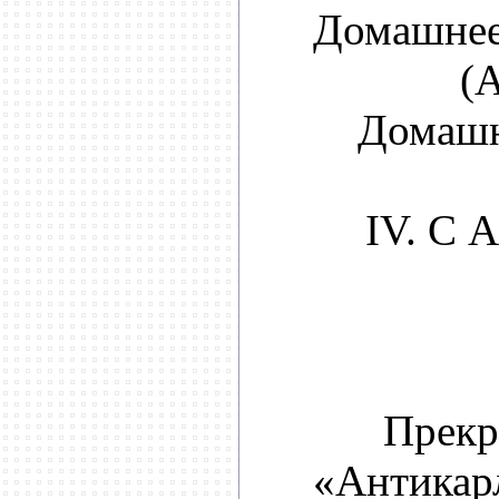
Домашнее
(
Домашн
IV. С
Прекр
«Антикарл