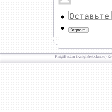
Отправить
KnigiBest.ru (KnigiBest.clan.su)