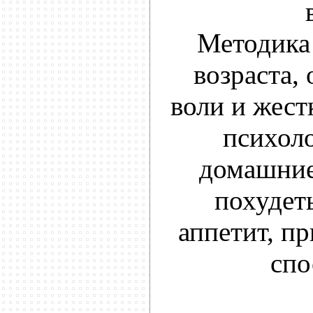
Методика
возраста,
воли и жест
психоло
домашние
похудет
аппетит, п
спо