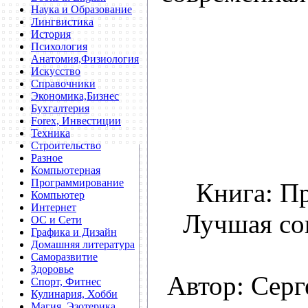
Наука и Образование
Лингвистика
История
Психология
Анатомия,Физиология
Искусство
Справочники
Экономика,Бизнес
Бухгалтерия
Forex, Инвестиции
Техника
Строительство
Разное
Компьютерная
Программирование
Книга: П
Компьютер
Интернет
Лучшая со
ОС и Сети
Графика и Дизайн
Домашняя литература
Саморазвитие
Здоровье
Автор: Сер
Спорт, Фитнес
Кулинария, Хобби
Магия, Эзотерика