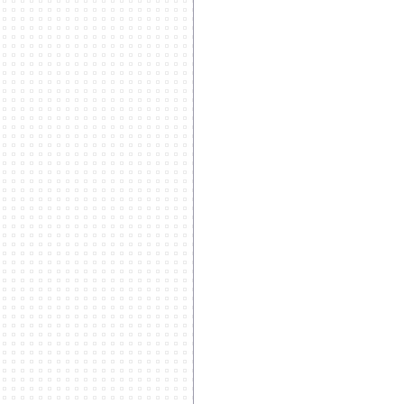
***********************