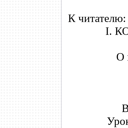
К читателю:
I. 
О 
В
Урок