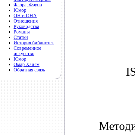
Флора, Фауна
Юмор
ОН и ОНА
Отношения
Руководства
Романы
Статьи
История библиотек
Современное
искусство
Юмор
Омар Хайям
I
Обратная связь
Методи