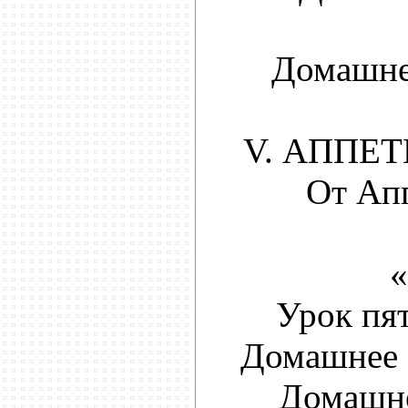
Домашне
V. АППЕТ
От Ап
«
Урок пя
Домашнее 
Домашне