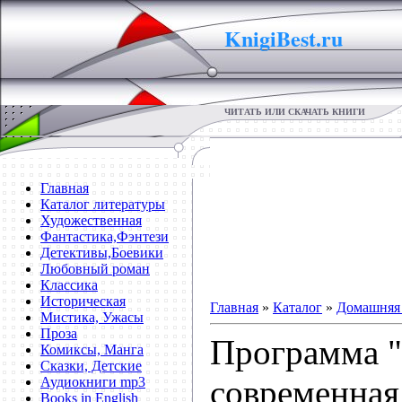
KnigiBest.ru
ЧИТАТЬ ИЛИ СКАЧАТЬ КНИГИ
Главная
Каталог литературы
Художественная
Фантастика,Фэнтези
Детективы,Боевики
Любовный роман
Классика
Историческая
Главная
»
Каталог
»
Домашняя 
Мистика, Ужасы
Проза
Программа "
Комиксы, Манга
Сказки, Детские
современная
Аудиокниги mp3
Books in English