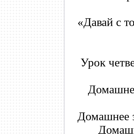
«Давай с т
Урок четв
Домашнее
Домашнее з
Домашн