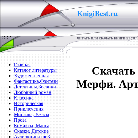
KnigiBest.ru
ЧИТАТЬ ИЛИ СКАЧАТЬ КНИГИ БЕСП
Главная
Скачать 
Каталог литературы
Художественная
Мерфи. Арт
Фантастика,Фэнтези
Детективы,Боевики
Любовный роман
Классика
Историческая
Приключения
Мистика, Ужасы
Проза
Комиксы, Манга
Сказки, Детские
Аудиокниги mp3