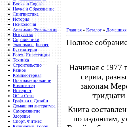
Books in English
Наука и Образование
Лингвистика
История
Психология
Анатомия,Физиология
Главная
»
Каталог
»
Домашняя 
Искусство
Справочники
Полное собрание
Экономика,Бизнес
Бухгалтерия
Forex, Инвестиции
Техника
Начиная с !977 
Строительство
Разное
серии, разны
Компьютерная
Программирование
законам Мерф
Компьютер
Интернет
тридцати 
ОС и Сети
Графика и Дизайн
Домашняя литература
Книга составлен
Саморазвитие
Здоровье
по изданиям, 
Спорт, Фитнес
Кулинария, Хобби