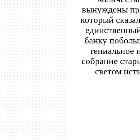
вынуждены при
который сказал
единственный 
банку побольш
rениальное 
собрание стар
светом ист