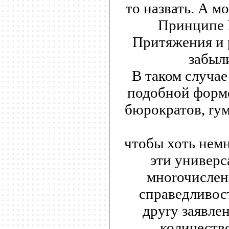
то назвать. А м
Принципе 
Притяжения и 
забыли
В таком случае
подобной форм
бюрократов, rу
чтобы хоть немн
эти универс
мноrочислен
справедливос
друrу заявле
количеств