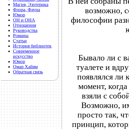
В ней собраны п
Магия, Эзотерика
возможно, с
Флора, Фауна
Юмор
философии разн
ОН и ОНА
Отношения
Руководства
Романы
Статьи
История библиотек
Современное
Бывало ли с в
искусство
Юмор
тyaлете и вдру
Омар Хайям
Обратная связь
появлялся ли 
момент, коrда
взяли с собо
Возможно, им
просто так, ч
принцип, котор